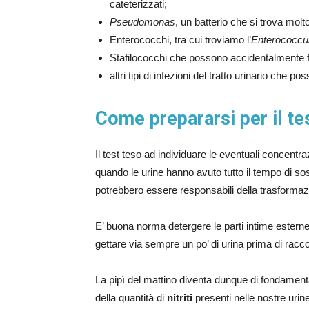
cateterizzati;
Pseudomonas
, un batterio che si trova mol
Enterococchi, tra cui troviamo l’
Enterococcus
Stafilococchi che possono accidentalmente fin
altri tipi di infezioni del tratto urinario che 
Come prepararsi per il te
Il test teso ad individuare le eventuali concentra
quando le urine hanno avuto tutto il tempo di sos
potrebbero essere responsabili della trasformazione
E’ buona norma detergere le parti intime ester
gettare via sempre un po’ di urina prima di raccog
La pipì del mattino diventa dunque di fondamenta
della quantità di
nitriti
presenti nelle nostre urine