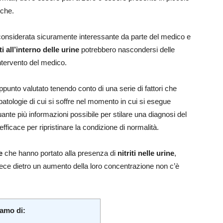
iche.
re considerata sicuramente interessante da parte del medico e
iti all’interno delle urine
potrebbero nascondersi delle
intervento del medico.
unto valutato tenendo conto di una serie di fattori che
atologie di cui si soffre nel momento in cui si esegue
ante più informazioni possibile per stilare una diagnosi del
fficace per ripristinare la condizione di normalità.
e
che hanno portato alla presenza di
nitriti nelle urine
,
ece dietro un aumento della loro concentrazione non c’è
iamo di: