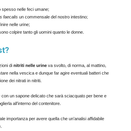
to spesso nelle feci umane;
 faecalis
un commensale del nostro intestino;
ire nelle urine;
possono colpire tanto gli uomini quanto le donne.
st?
zioni di
nitriti nelle urine
va svolto, di norma, al mattino,
tare nella vescica e dunque far agire eventuali batteri che
 dei nitrati in nitriti.
ne con un sapone delicato che sarà sciacquato per bene e
lierla all’interno del contenitore.
le importanza per avere quella che un’analisi affidabile
.