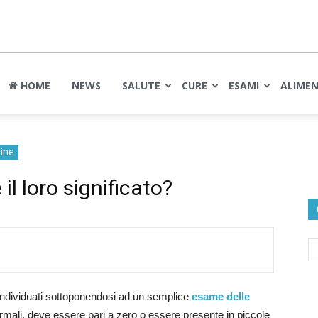
nte
HOME
NEWS
SALUTE
CURE
ESAMI
ALIME
rine
è il loro significato?
ndividuati sottoponendosi ad un semplice
esame delle
 normali, deve essere pari a zero o essere presente in piccole