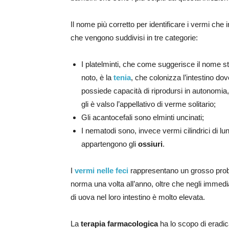
Il nome più corretto per identificare i vermi che in
che vengono suddivisi in tre categorie:
I platelminti, che come suggerisce il nome s
noto, è la
tenia
, che colonizza l’intestino d
possiede capacità di riprodursi in autonomia,
gli è valso l’appellativo di verme solitario;
Gli acantocefali sono elminti uncinati;
I nematodi sono, invece vermi cilindrici di l
appartengono gli
ossiuri
.
I
vermi nelle feci
rappresentano un grosso probl
norma una volta all’anno, oltre che negli immedia
di uova nel loro intestino è molto elevata.
La
terapia farmacologica
ha lo scopo di eradic