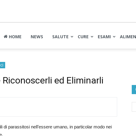
nte
HOME
NEWS
SALUTE
CURE
ESAMI
ALIME
ci
 Riconoscerli ed Eliminarli
li di parassitosi nell’essere umano, in particolar modo nei
e.