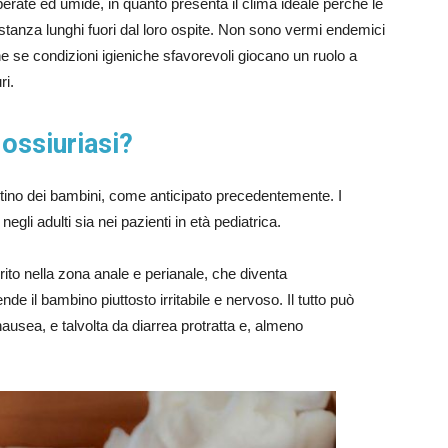
mperate ed umide, in quanto presenta il clima ideale perché le
tanza lunghi fuori dal loro ospite. Non sono vermi endemici
e se condizioni igieniche sfavorevoli giocano un ruolo a
ri.
 ossiuriasi?
stino dei bambini, come anticipato precedentemente. I
 negli adulti sia nei pazienti in età pediatrica.
urito nella zona anale e perianale, che diventa
de il bambino piuttosto irritabile e nervoso. Il tutto può
usea, e talvolta da diarrea protratta e, almeno