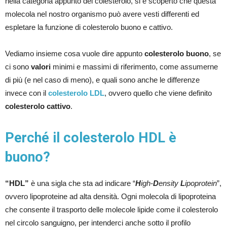
nella categoria appunto del colesterolo, si è scoperto che questa
molecola nel nostro organismo può avere vesti differenti ed
espletare la funzione di colesterolo buono e cattivo.
Vediamo insieme cosa vuole dire appunto
colesterolo buono
, se
ci sono
valori
minimi e massimi di riferimento, come assumerne
di più (e nel caso di meno), e quali sono anche le differenze
invece con il
colesterolo LDL
, ovvero quello che viene definito
colesterolo cattivo
.
Perché il colesterolo HDL è
buono?
“HDL”
è una sigla che sta ad indicare “
H
igh-
D
ensity
L
ipoprotein
”,
ovvero lipoproteine ad alta densità. Ogni molecola di lipoproteina
che consente il trasporto delle molecole lipide come il colesterolo
nel circolo sanguigno, per intenderci anche sotto il profilo