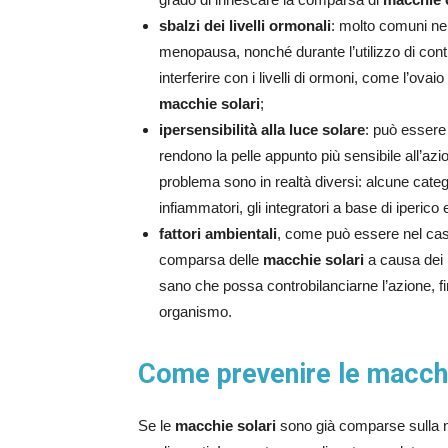
sbalzi dei livelli ormonali
: molto comuni nel
menopausa, nonché durante l’utilizzo di cont
interferire con i livelli di ormoni, come l’ova
macchie solari
;
ipersensibilità alla luce solare
: può essere 
rendono la pelle appunto più sensibile all’azi
problema sono in realtà diversi: alcune categor
infiammatori, gli integratori a base di iperico 
fattori ambientali
, come può essere nel cas
comparsa delle
macchie solari
a causa dei r
sano che possa controbilanciarne l’azione, fi
organismo.
Come prevenire le macchi
Se le
macchie solari
sono già comparse sulla no