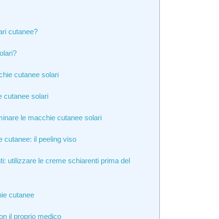
ari cutanee?
lari?
cchie cutanee solari
e cutanee solari
minare le macchie cutanee solari
e cutanee: il peeling viso
 utilizzare le creme schiarenti prima del
hie cutanee
con il proprio medico