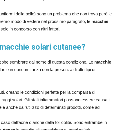
uniformi della pelle) sono un problema che non trova però le
vremo modo di vedere nel prossimo paragrafo, le
macchie
ole in concorso con altri fattori.
 macchie solari cutanee?
trebbe sembrare dal nome di questa condizione. Le
macchie
ri e in concomitanza con la presenza di altri tipi di
tuti, creano le condizioni perfette per la comparsa di
aggi solari. Gli stati infiammatori possono essere causati
e e anche dall’utilizzo di determinati prodotti, come ad
l caso dell’acne o anche della follicolite. Sono entrambe in
cutanee
in seguito all’esposizione ai raggi solari;