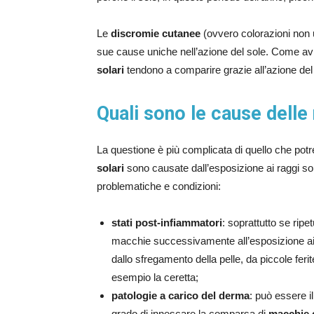
Le
discromie cutanee
(ovvero colorazioni non 
sue cause uniche nell’azione del sole. Come a
solari
tendono a comparire grazie all’azione del s
Quali sono le cause delle
La questione è più complicata di quello che po
solari
sono causate dall’esposizione ai raggi sola
problematiche e condizioni:
stati post-infiammatori
: soprattutto se ripe
macchie successivamente all’esposizione ai r
dallo sfregamento della pelle, da piccole ferit
esempio la ceretta;
patologie a carico del derma
: può essere i
grado di innescare la comparsa di
macchie 