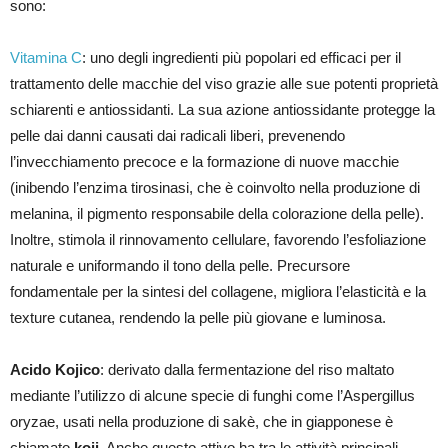
sono:
Vitamina C
: uno degli ingredienti più popolari ed efficaci per il
trattamento delle macchie del viso grazie alle sue potenti proprietà
schiarenti e antiossidanti. La sua azione antiossidante protegge la
pelle dai danni causati dai radicali liberi, prevenendo
l’invecchiamento precoce e la formazione di nuove macchie
(inibendo l’enzima tirosinasi, che è coinvolto nella produzione di
melanina, il pigmento responsabile della colorazione della pelle).
Inoltre, stimola il rinnovamento cellulare, favorendo l’esfoliazione
naturale e uniformando il tono della pelle. Precursore
fondamentale per la sintesi del collagene, migliora l’elasticità e la
texture cutanea, rendendo la pelle più giovane e luminosa.
Acido Kojico
: derivato dalla fermentazione del riso maltato
mediante l’utilizzo di alcune specie di funghi come l’Aspergillus
oryzae, usati nella produzione di sakè, che in giapponese è
chiamato
koji
. Anche questo attivo ha tra le attività principali