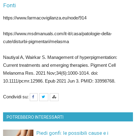
Fonti
https://www.farmacovigilanza.eu/node/914
https://www.msdmanuals.com/it-it/casa/patologie-della-
cute/disturbi-pigmentari/melasma
Nautiyal A, Wairkar S. Management of hyperpigmentation:
Current treatments and emerging therapies. Pigment Cell
Melanoma Res. 2021 Nov;34(6):1000-1014. doi:
10.1111/pcmr.12986. Epub 2021 Jun 3. PMID: 33998768.
Condividi su:
POTREBBERO INTERESSARTI
Piedi gonfi: le possibili cause e i