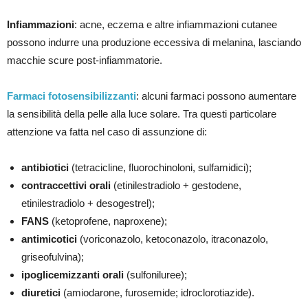
Infiammazioni
: acne, eczema e altre infiammazioni cutanee
possono indurre una produzione eccessiva di melanina, lasciando
macchie scure post-infiammatorie.
Farmaci fotosensibilizzanti
: alcuni farmaci possono aumentare
la sensibilità della pelle alla luce solare. Tra questi particolare
attenzione va fatta nel caso di assunzione di:
antibiotici
(tetracicline, fluorochinoloni, sulfamidici);
contraccettivi orali
(etinilestradiolo + gestodene,
etinilestradiolo + desogestrel);
FANS
(ketoprofene, naproxene);
antimicotici
(voriconazolo, ketoconazolo, itraconazolo,
griseofulvina);
ipoglicemizzanti orali
(sulfoniluree);
diuretici
(amiodarone, furosemide; idroclorotiazide).