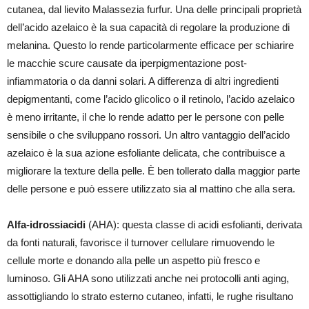
cutanea, dal lievito Malassezia furfur. Una delle principali proprietà
dell’acido azelaico è la sua capacità di regolare la produzione di
melanina. Questo lo rende particolarmente efficace per schiarire
le macchie scure causate da iperpigmentazione post-
infiammatoria o da danni solari. A differenza di altri ingredienti
depigmentanti, come l’acido glicolico o il retinolo, l’acido azelaico
è meno irritante, il che lo rende adatto per le persone con pelle
sensibile o che sviluppano rossori. Un altro vantaggio dell’acido
azelaico è la sua azione esfoliante delicata, che contribuisce a
migliorare la texture della pelle. È ben tollerato dalla maggior parte
delle persone e può essere utilizzato sia al mattino che alla sera.
Alfa-idrossiacidi
(AHA): questa classe di acidi esfolianti, derivata
da fonti naturali, favorisce il turnover cellulare rimuovendo le
cellule morte e donando alla pelle un aspetto più fresco e
luminoso. Gli AHA sono utilizzati anche nei protocolli anti aging,
assottigliando lo strato esterno cutaneo, infatti, le rughe risultano