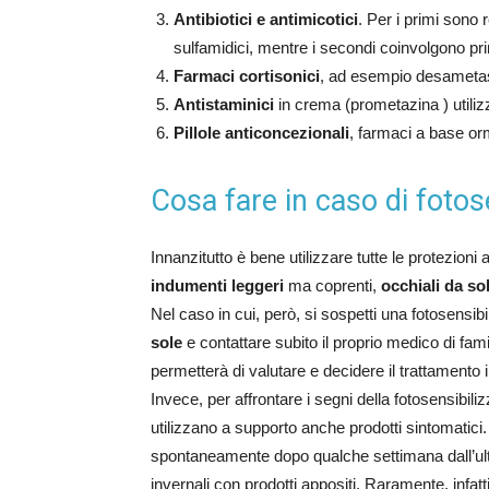
Antibiotici e antimicotici
. Per i primi sono 
sulfamidici, mentre i secondi coinvolgono pr
Farmaci cortisonici
, ad esempio desameta
Antistaminici
in crema (prometazina ) utilizz
Pillole anticoncezionali
, farmaci a base o
Cosa fare in caso di fotos
Innanzitutto è bene utilizzare tutte le protezioni
indumenti leggeri
ma coprenti,
occhiali da so
Nel caso in cui, però, si sospetti una fotosensi
sole
e contattare subito il proprio medico di fami
permetterà di valutare e decidere il trattamento
Invece, per affrontare i segni della fotosensibil
utilizzano a supporto anche prodotti sintomatici.
spontaneamente dopo qualche settimana dall’ult
invernali con prodotti appositi. Raramente, infa