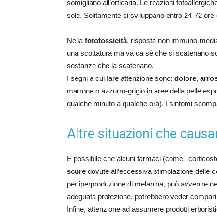
somigliano all’orticaria. Le reazioni fotoallergi
sole. Solitamente si sviluppano entro 24-72 ore
Nella
fototossicità
, risposta non immuno-mediat
una scottatura ma va da sé che si scatenano solo
sostanze che la scatenano.
I segni a cui fare attenzione sono:
dolore
,
arro
marrone o azzurro-grigio in aree della pelle esp
qualche minuto a qualche ora). I sintomi scomp
Altre situazioni che causa
È possibile che alcuni farmaci (come i corticos
scure
dovute all’eccessiva stimolazione delle c
per iperproduzione di melanina, può avvenire n
adeguata protezione, potrebbero veder comparire
Infine, attenzione ad assumere prodotti erboristi