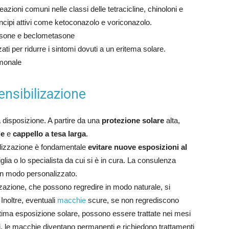
reazioni comuni nelle classi delle tetracicline, chinoloni e
incipi attivi come ketoconazolo e voriconazolo.
sone e beclometasone
ati per ridurre i sintomi dovuti a un eritema solare.
rmonale
ensibilizazione
 a disposizione. A partire da una
protezione solare
alta,
le
e
cappello a tesa larga
.
bilizzazione è fondamentale
evitare nuove esposizioni al
glia o lo specialista da cui si è in cura. La consulenza
 in modo personalizzato.
izzazione, che possono regredire in modo naturale, si
 Inoltre, eventuali
macchie
scure, se non regrediscono
ima esposizione solare, possono essere trattate nei mesi
tti, le macchie diventano permanenti e richiedono trattamenti