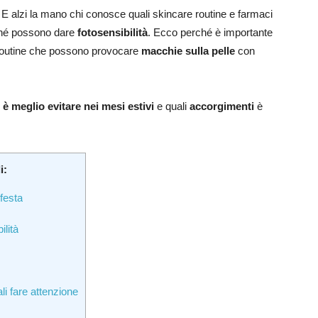
! E alzi la mano chi conosce quali skincare routine e farmaci
rché possono dare
fotosensibilità
. Ecco perché è importante
 routine che possono provocare
macchie sulla pelle
con
 è meglio evitare nei mesi estivi
e quali
accorgimenti
è
i:
ifesta
ilità
li fare attenzione