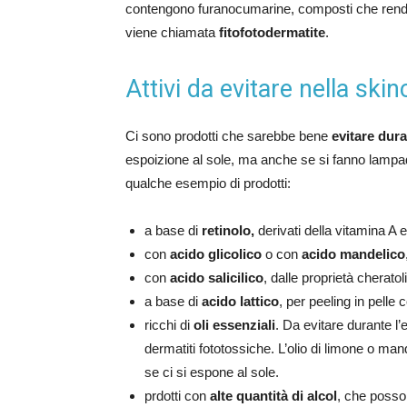
contengono furanocumarine, composti che rendon
viene chiamata
fitofotodermatite
.
Attivi da evitare nella skin
Ci sono prodotti che sarebbe bene
evitare dur
espoizione al sole, ma anche se si fanno lampad
qualche esempio di prodotti:
a base di
retinolo,
derivati della vitamina A e
con
acido glicolico
o con
acido mandelico
con
acido salicilico
, dalle proprietà cheratol
a base di
acido lattico
, per peeling in pelle 
ricchi di
oli essenziali
. Da evitare durante l’
dermatiti fototossiche. L’olio di limone o m
se ci si espone al sole.
prdotti con
alte quantità di alcol
, che posso