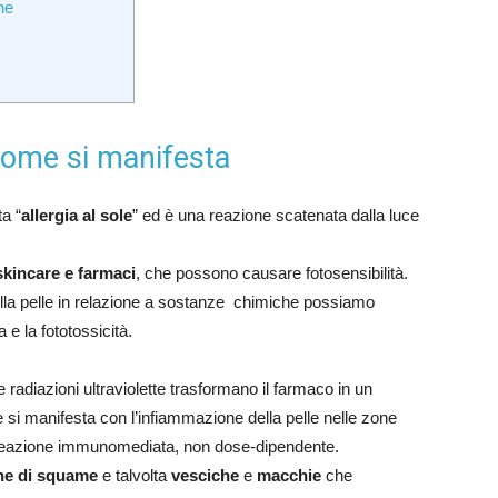
ne
 come si manifesta
a “
allergia al sole
” ed è una reazione scatenata dalla luce
skincare e farmaci
, che possono causare fotosensibilità.
ulla pelle in relazione a sostanze chimiche possiamo
ia e la fototossicità.
le radiazioni ultraviolette trasformano il farmaco in un
 si manifesta con l’infiammazione della pelle nelle zone
a reazione immunomediata, non dose-dipendente.
ne di squame
e talvolta
vesciche
e
macchie
che