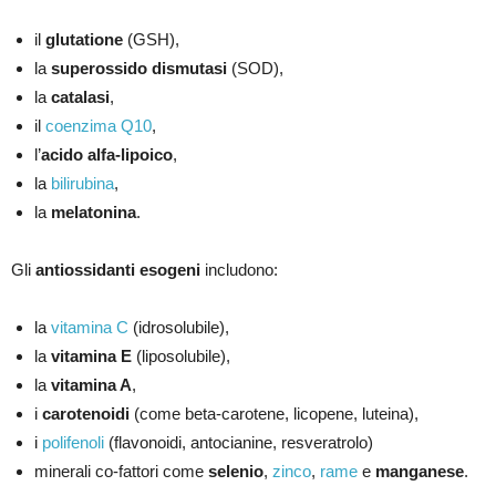
il
glutatione
(GSH),
la
superossido dismutasi
(SOD),
la
catalasi
,
il
coenzima Q10
,
l’
acido alfa-lipoico
,
la
bilirubina
,
la
melatonina
.
Gli
antiossidanti esogeni
includono:
la
vitamina C
(idrosolubile),
la
vitamina E
(liposolubile),
la
vitamina A
,
i
carotenoidi
(come beta-
carotene, licopene, luteina),
i
polifenoli
(flavonoidi, antocianine, resveratrolo)
minerali co-fattori come
selen
io
,
zinco
,
rame
e
manganese
.