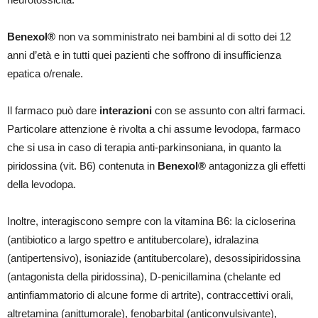
Benexol®
non va somministrato nei bambini al di sotto dei 12
anni d’età e in tutti quei pazienti che soffrono di insufficienza
epatica o/renale.
Il farmaco può dare
interazioni
con se assunto con altri farmaci.
Particolare attenzione è rivolta a chi assume levodopa, farmaco
che si usa in caso di terapia anti-parkinsoniana, in quanto la
piridossina (vit. B6) contenuta in
Benexol®
antagonizza gli effetti
della levodopa.
Inoltre, interagiscono sempre con la vitamina B6: la cicloserina
(antibiotico a largo spettro e antitubercolare), idralazina
(antipertensivo), isoniazide (antitubercolare), desossipiridossina
(antagonista della piridossina), D-penicillamina (chelante ed
antinfiammatorio di alcune forme di artrite), contraccettivi orali,
altretamina (anittumorale), fenobarbital (anticonvulsivante),