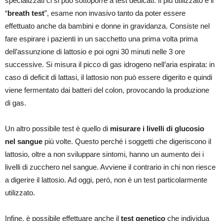
specializzati ci si può sottoporre a test dedicati. Il più utilizzato è il
“
breath test
”, esame non invasivo tanto da poter essere
effettuato anche da bambini e donne in gravidanza. Consiste nel
fare espirare i pazienti in un sacchetto una prima volta prima
dell’assunzione di lattosio e poi ogni 30 minuti nelle 3 ore
successive. Si misura il picco di gas idrogeno nell’aria espirata: in
caso di deficit di lattasi, il lattosio non può essere digerito e quindi
viene fermentato dai batteri del colon, provocando la produzione
di gas.
Un altro possibile test è quello di
misurare i livelli di glucosio
nel sangue
più volte. Questo perché i soggetti che digeriscono il
lattosio, oltre a non sviluppare sintomi, hanno un aumento dei i
livelli di zucchero nel sangue. Avviene il contrario in chi non riesce
a digerire il lattosio. Ad oggi, però, non è un test particolarmente
utilizzato.
Infine, è possibile effettuare anche il
test genetico
che individua