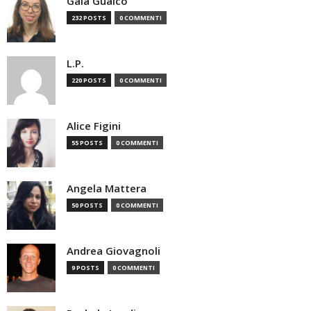
Gaia Gualco
232 POSTS
0 COMMENTI
L.P.
220 POSTS
0 COMMENTI
Alice Figini
55 POSTS
0 COMMENTI
Angela Mattera
50 POSTS
0 COMMENTI
Andrea Giovagnoli
9 POSTS
0 COMMENTI