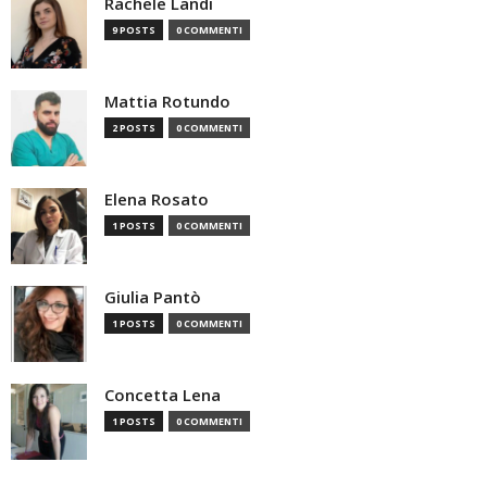
Rachele Landi
9 POSTS
0 COMMENTI
Mattia Rotundo
2 POSTS
0 COMMENTI
Elena Rosato
1 POSTS
0 COMMENTI
Giulia Pantò
1 POSTS
0 COMMENTI
Concetta Lena
1 POSTS
0 COMMENTI