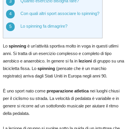
Quanto esercizio bisogna fare?
Con quali altri sport associare lo spinning?
Lo spinning fa dimagrire?
Lo
spinning
è un’attività sportiva molto in voga in questi utlimi
anni. Si tratta di un esercizio complesso e completo di tipo
aerobico e anaerobico. In genere si fa in
lezioni
di gruppo su una
bicicletta fissa. Lo
spinning
(pensate che è un marchio
registrato) arriva dagli Stati Uniti in Europa negli anni 90.
È uno sport nato come
preparazione atletica
nei luoghi chiusi
per il ciclismo su strada. La velocità di pedalata è variabile e in
genere si ricorre ad un sottofondo musicale per aiutare il ritmo
della pedalata.
La lezione di gruppo si svolge sotto la guida di un istruttore che