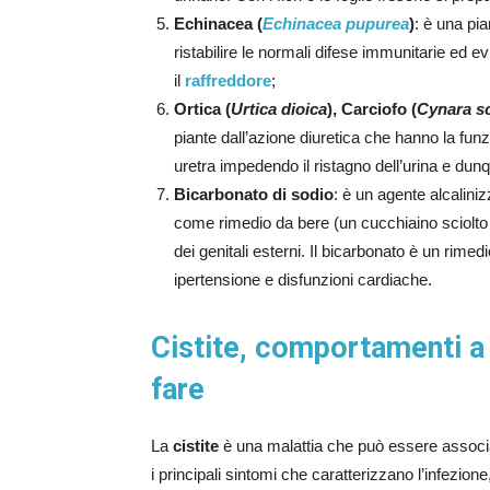
Echinacea (
Echinacea pupurea
)
: è una pi
ristabilire le normali difese immunitarie ed ev
il
raffreddore
;
Ortica (
Urtica dioica
), Carciofo (
Cynara s
piante dall’azione diuretica che hanno la funz
uretra impedendo il ristagno dell’urina e dunqu
Bicarbonato di sodio
: è un agente alcaliniz
come rimedio da bere (un cucchiaino sciolto u
dei genitali esterni. Il bicarbonato è un rimed
ipertensione e disfunzioni cardiache.
Cistite, comportamenti a 
fare
La
cistite
è una malattia che può essere assoc
i principali sintomi che caratterizzano l’infezio