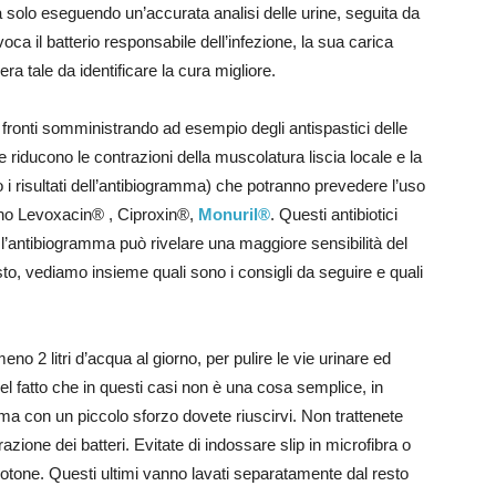
tua solo eseguendo un’accurata analisi delle urine, seguita da
ca il batterio responsabile dell’infezione, la sua carica
era tale da identificare la cura migliore.
ronti somministrando ad esempio degli antispastici delle
ducono le contrazioni della muscolatura liscia locale e la
o i risultati dell’antibiogramma) che potranno prevedere l’uso
 sono Levoxacin® , Ciproxin®,
Monuril®
. Questi antibiotici
 l’antibiogramma può rivelare una maggiore sensibilità del
esto, vediamo insieme quali sono i consigli da seguire e quali
no 2 litri d’acqua al giorno, per pulire le vie urinare ed
del fatto che in questi casi non è una cosa semplice, in
 ma con un piccolo sforzo dovete riuscirvi. Non trattenete
razione dei batteri. Evitate di indossare slip in microfibra o
n cotone. Questi ultimi vanno lavati separatamente dal resto