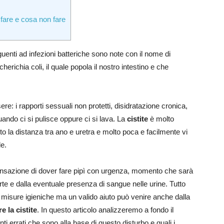
 fare e cosa non fare
enti ad infezioni batteriche sono note con il nome di
herichia coli, il quale popola il nostro intestino e che
e: i rapporti sessuali non protetti, disidratazione cronica,
uando ci si pulisce oppure ci si lava. La
cistite
è molto
o la distanza tra ano e uretra e molto poca e facilmente vi
e.
ensazione di dover fare pipì con urgenza, momento che sarà
e e dalla eventuale presenza di sangue nelle urine. Tutto
 misure igieniche ma un valido aiuto può venire anche dalla
 la cistite
. In questo articolo analizzeremo a fondo il
 errati che sono alla base di questo disturbo e quali i