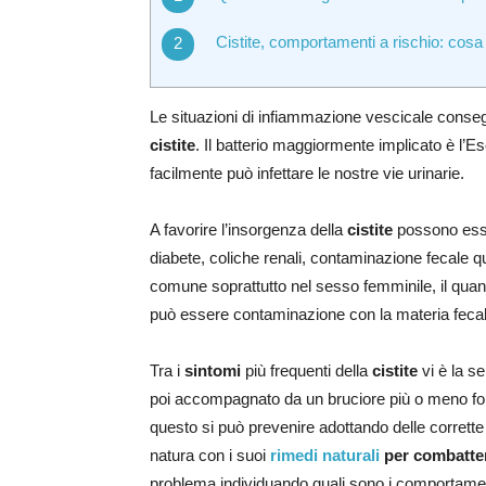
Cistite, comportamenti a rischio: cosa
Le situazioni di infiammazione vescicale consegu
cistite
. Il batterio maggiormente implicato è l’Esc
facilmente può infettare le nostre vie urinarie.
A favorire l’insorgenza della
cistite
possono esser
diabete, coliche renali, contaminazione fecale q
comune soprattutto nel sesso femminile, il quant
può essere contaminazione con la materia fecal
Tra i
sintomi
più frequenti della
cistite
vi è la s
poi accompagnato da un bruciore più o meno fort
questo si può prevenire adottando delle corrette
natura con i suoi
rimedi naturali
per combattere
problema individuando quali sono i comportamenti