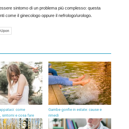
può essere sintomo di un problema più complesso: questa
renti come il ginecologo oppure il nefrologo/urologo.
eUpon
pappataci: come
Gambe gonfie in estate: cause e
, sintomi e cosa fare
rimedi