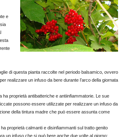
nte e
 sia
l
esta
rrente
foglie di questa pianta raccolte nel periodo balsamico, ovvero
per realizzare un infuso da bere durante l’arco della giornata
a ha proprietà antibatteriche e antiinfiammatorie. Le sue
iccate possono essere utilizzate per realizzare un infuso da
izione della tintura madre che può essere assunta come
a ha proprietà calmanti e disinfiammanti sul tratto genito
epara un infuso che si può bere anche due volte al giorno;