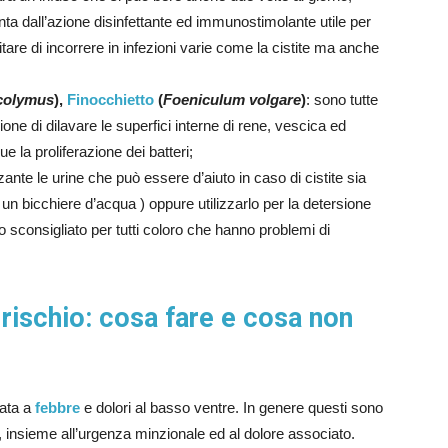
anta dall’azione disinfettante ed immunostimolante utile per
itare di incorrere in infezioni varie come la cistite ma anche
colymus
),
Finocchietto
(
Foeniculum volgare
)
: sono tutte
ione di dilavare le superfici interne di rene, vescica ed
e la proliferazione dei batteri;
zante le urine che può essere d’aiuto in caso di cistite sia
n bicchiere d’acqua ) oppure utilizzarlo per la detersione
io sconsigliato per tutti coloro che hanno problemi di
rischio: cosa fare e cosa non
iata a
febbre
e dolori al basso ventre. In genere questi sono
ne, insieme all’urgenza minzionale ed al dolore associato.