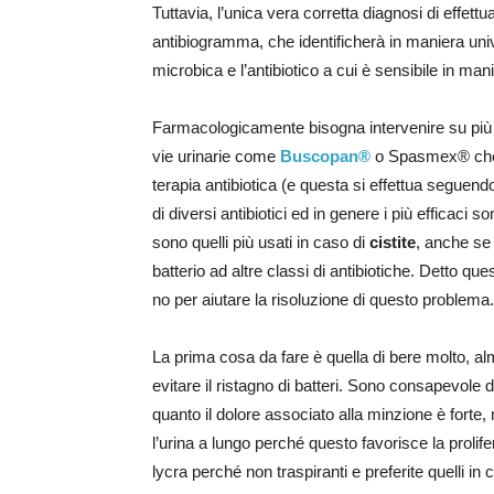
Tuttavia, l’unica vera corretta diagnosi di effet
antibiogramma, che identificherà in maniera univo
microbica e l’antibiotico a cui è sensibile in mani
Farmacologicamente bisogna intervenire su più f
vie urinarie come
Buscopan®
o Spasmex® che ri
terapia antibiotica (e questa si effettua seguend
di diversi antibiotici ed in genere i più efficaci
sono quelli più usati in caso di
cistite
, anche se
batterio ad altre classi di antibiotiche. Detto qu
no per aiutare la risoluzione di questo problema.
La prima cosa da fare è quella di bere molto, alme
evitare il ristagno di batteri. Sono consapevole 
quanto il dolore associato alla minzione è forte,
l’urina a lungo perché questo favorisce la prolife
lycra perché non traspiranti e preferite quelli i