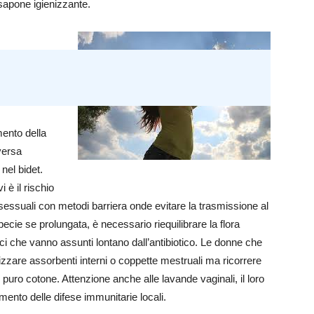
sapone igienizzante.
ento della
versa
nel bidet.
i è il rischio
sessuali con metodi barriera onde evitare la trasmissione al
pecie se prolungata, è necessario riequilibrare la flora
tici che vanno assunti lontano dall’antibiotico. Le donne che
ilizzare assorbenti interni o coppette mestruali ma ricorrere
n puro cotone. Attenzione anche alle lavande vaginali, il loro
nto delle difese immunitarie locali.