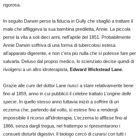
rigorosa.
In seguito Darwin perse la fiducia in Gully che sbagliò a trattare il
male che affliggeva la sua bambina prediletta, Annie. La piccola
perse la vita a soli dieci anni, nell’aprile del 1851. Probabilmente
Annie Darwin soffriva di una forma di tubercolosi estesa
all’apparato digerente, e non c’era più nulla che si potesse fare per
salvarla. Deluso dal proprio medico, lo scienziato decise quindi di
rivolgersi a un altro idroterapista,
Edward Wickstead Lane.
Grazie alle cure del dottor Lane riuscì a stare relativamente bene
fino al 1859, anno in cui pubblicò il celebre trattato
L’origine delle
specie
. In quello stesso anno tuttavia iniziò a soffrire di un
eczema che, partendo dal volto, si estese fino a rendergli
impossibile il ricorso all’idroterapia. L’eczema lo afflisse fino al
1866, senza dargli tregua, nel frattempo si ripresentarono i
consueti disturbi digestivi. Il biologo cercò di curarsi con tutti i