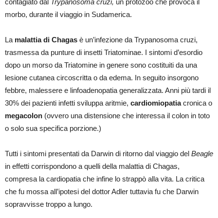
contagiato dal
Trypanosoma cruzi,
un protozoo che provoca il
morbo, durante il viaggio in Sudamerica.
La
malattia di Chagas
è un’infezione da Trypanosoma cruzi,
trasmessa da punture di insetti Triatominae. I sintomi d’esordio
dopo un morso da Triatomine in genere sono costituiti da una
lesione cutanea circoscritta o da edema. In seguito insorgono
febbre, malessere e linfoadenopatia generalizzata. Anni più tardi il
30% dei pazienti infetti sviluppa aritmie,
cardiomiopatia
cronica o
megacolon
(ovvero una distensione che interessa il colon in toto
o solo sua specifica porzione.)
Tutti i sintomi presentati da Darwin di ritorno dal viaggio del
Beagle
in effetti corrispondono a quelli della malattia di Chagas,
compresa la cardiopatia che infine lo strappò alla vita. La critica
che fu mossa all’ipotesi del dottor Adler tuttavia fu che Darwin
sopravvisse troppo a lungo.