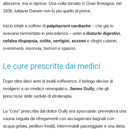
altissima, ma si riprese. Una volta tornato in Gran Bretagna, nel
1836, tuttavia Darwin non fu più quello di prima.
Iniziò infatti a soffrire di
palpitazioni cardiache
– che già lo
avevano tormentato in precedenza – unite a
disturbi digestivi
,
cefalea
dispepsia, colite,
vertigini
,
eczemi
e sfoghi cutanei,
svenimenti, insonnia, tremori e spasmi.
Le cure prescritte dai medici
Dopo oltre dieci anni di inutili sofferenze, il biologo decise di
rivolgersi a un medico omeopatico,
James Gully
, che gli
prescrisse delle sedute di idroterapia.
La “cura” prescritta dal dottor Gully era spossante: prevedeva una
sauna seguita da sfregamenti con asciugamani bagnati con
acqua gelata, pediluvi freddi, interminabili passeggiate e una dieta