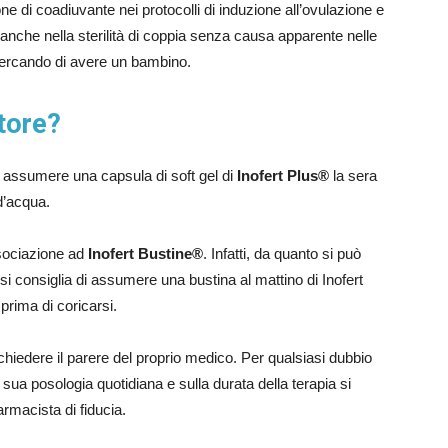
 di coadiuvante nei protocolli di induzione all’ovulazione e
e anche nella sterilità di coppia senza causa apparente nelle
cercando di avere un bambino.
tore?
a: assumere una capsula di soft gel di
Inofert Plus®
la sera
d’acqua.
sociazione ad
Inofert Bustine®
. Infatti, da quanto si può
i consiglia di assumere una bustina al mattino di Inofert
prima di coricarsi.
chiedere il parere del proprio medico. Per qualsiasi dubbio
a sua posologia quotidiana e sulla durata della terapia si
armacista di fiducia.