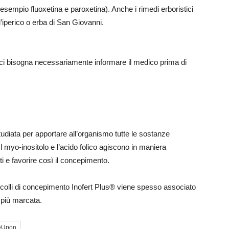
ad esempio fluoxetina e paroxetina). Anche i rimedi erboristici
iperico o erba di San Giovanni.
ci bisogna necessariamente informare il medico prima di
udiata per apportare all’organismo tutte le sostanze
l myo-inositolo e l’acido folico agiscono in maniera
ti e favorire così il concepimento.
tocolli di concepimento Inofert Plus® viene spesso associato
 più marcata.
eUpon