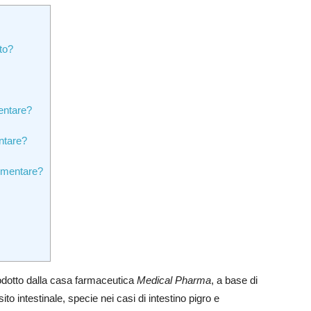
to?
entare?
ntare?
imentare?
odotto dalla casa farmaceutica
Medical Pharma
, a base di
to intestinale, specie nei casi di intestino pigro e