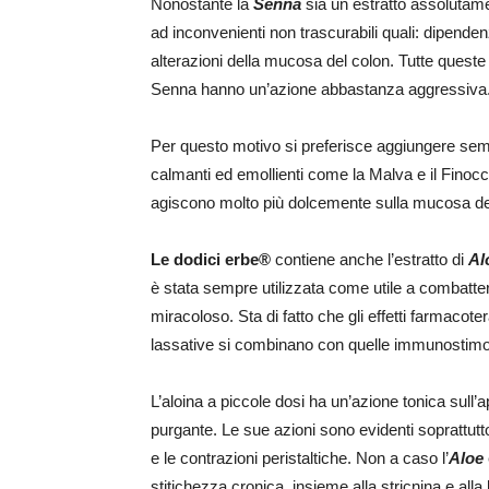
Nonostante la
Senna
sia un estratto assolutame
ad inconvenienti non trascurabili quali: dipende
alterazioni della mucosa del colon. Tutte queste
Senna hanno un’azione abbastanza aggressiva
Per questo motivo si preferisce aggiungere sempr
calmanti ed emollienti come la Malva e il Finoc
agiscono molto più dolcemente sulla mucosa del t
Le dodici erbe®
contiene anche l’estratto di
Al
è stata sempre utilizzata come utile a combatte
miracoloso. Sta di fatto che gli effetti farmacote
lassative si combinano con quelle immunostimola
L’aloina a piccole dosi ha un’azione tonica sull’
purgante. Le sue azioni sono evidenti soprattutto
e le contrazioni peristaltiche. Non a caso l’
Aloe
stitichezza cronica, insieme alla stricnina e alla