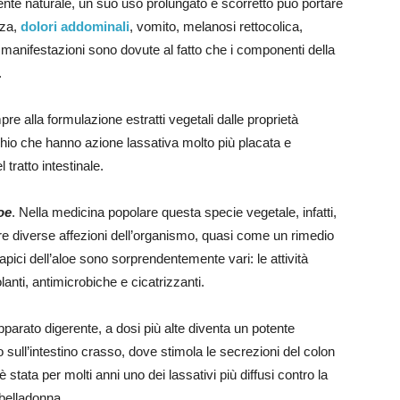
nte naturale, un suo uso prolungato e scorretto può portare
nza,
dolori addominali
, vomito, melanosi rettocolica,
 manifestazioni sono dovute al fatto che i componenti della
.
e alla formulazione estratti vegetali dalle proprietà
chio che hanno azione lassativa molto più placata e
ratto intestinale.
oe
. Nella medicina popolare questa specie vegetale, infatti,
re diverse affezioni dell’organismo, quasi come un rimedio
rapici dell’aloe sono sorprendentemente vari: le attività
nti, antimicrobiche e cicatrizzanti.
apparato digerente, a dosi più alte diventa un potente
 sull’intestino crasso, dove stimola le secrezioni del colon
è stata per molti anni uno dei lassativi più diffusi contro la
 belladonna.