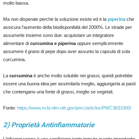
molto bassa.
Ma non disperate perché la soluzione esiste ed è la
piperina
che
assicura l’aumento della biodisponibità del 2000%. Le strade per
assumerle insieme sono due: acquistare un integratore
alimentare di
curcumina e piperina
oppure semplicemente
assumere il grano di pepe dopo aver assunto la capsula di sola
curcumina.
La
curcumina
è anche molto solubile nei grassi, quindi potrebbe
essere una buona idea per assimilarla meglio, aggiungerla ai pasti
che contengano una fonte di grassi, meglio se vegetali.
Fonte:
https://www.ncbi.nlm.nih.gov/pmc/articles/PMC3633300/
2) Proprietà Antinfiammatorie
L’infiammazione è una condizione tanto temuta quanto importante