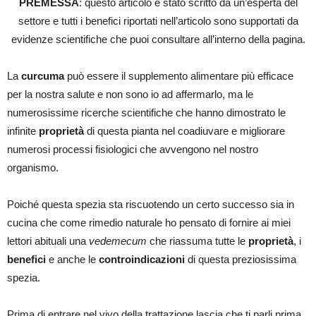
PREMESSA
: questo articolo è stato scritto da un’esperta del
settore e tutti i benefici riportati nell’articolo sono supportati da
evidenze scientifiche che puoi consultare all’interno della pagina.
La
curcuma
può essere il supplemento alimentare più efficace
per la nostra salute e non sono io ad affermarlo, ma le
numerosissime ricerche scientifiche che hanno dimostrato le
infinite
proprietà
di questa pianta nel coadiuvare e migliorare
numerosi processi fisiologici che avvengono nel nostro
organismo.
Poiché questa spezia sta riscuotendo un certo successo sia in
cucina che come rimedio naturale ho pensato di fornire ai miei
lettori abituali una
vedemecum
che riassuma tutte le
proprietà
, i
benefici
e anche le
controindicazioni
di questa preziosissima
spezia.
Prima di entrare nel vivo della trattazione lascia che ti parli prima