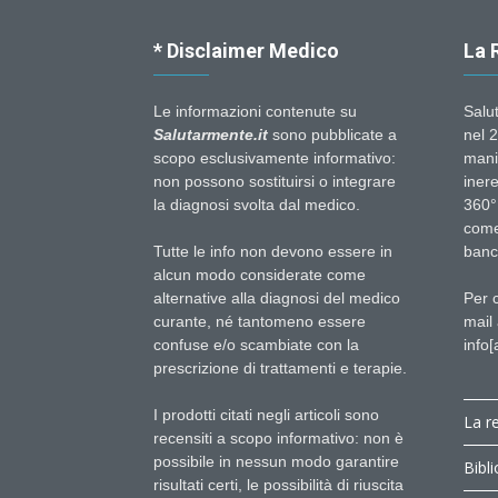
* Disclaimer Medico
La 
Le informazioni contenute su
Salu
Salutarmente.it
sono pubblicate a
nel 2
scopo esclusivamente informativo:
mani
non possono sostituirsi o integrare
inere
la diagnosi svolta dal medico.
360°.
come 
Tutte le info non devono essere in
banch
alcun modo considerate come
alternative alla diagnosi del medico
Per 
curante, né tantomeno essere
mail 
confuse e/o scambiate con la
info[
prescrizione di trattamenti e terapie.
I prodotti citati negli articoli sono
La r
recensiti a scopo informativo: non è
possibile in nessun modo garantire
Bibli
risultati certi, le possibilità di riuscita