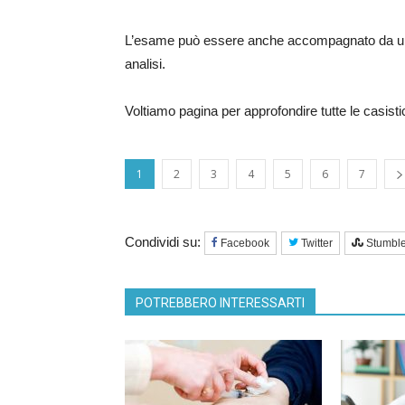
L’esame può essere anche accompagnato da una 
analisi.
Voltiamo pagina per approfondire tutte le casistic
1
2
3
4
5
6
7
Condividi su:
Facebook
Twitter
Stumbl
POTREBBERO INTERESSARTI