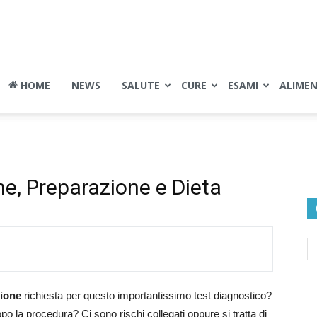
nte
HOME
NEWS
SALUTE
CURE
ESAMI
ALIME
e, Preparazione e Dieta
ione
richiesta per questo importantissimo test diagnostico?
opo la procedura? Ci sono rischi collegati oppure si tratta di