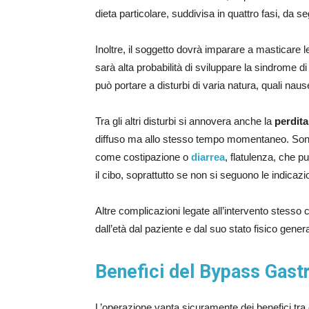
dieta particolare, suddivisa in quattro fasi, da 
Inoltre, il soggetto dovrà imparare a masticare 
sarà alta probabilità di sviluppare la sindrome 
può portare a disturbi di varia natura, quali na
Tra gli altri disturbi si annovera anche la
perdita
diffuso ma allo stesso tempo momentaneo. Sono s
come costipazione o
diarrea
, flatulenza, che pu
il cibo, soprattutto se non si seguono le indicaz
Altre complicazioni legate all’intervento stesso c
dall’età dal paziente e dal suo stato fisico gener
Benefici del Bypass Gast
L’operazione vanta sicuramente dei benefici tra