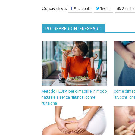
Condividi su:
Facebook
Twitter
Stumbl
POTREBBERO INTERESSARTI
Metodo FESPA per dimagrire in modo
Come dimagr
naturale e senza rinunce: come
“trucchi” c
funziona