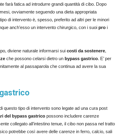
te farà fatica ad introdurre grandi quantità di cibo. Dopo
12 mesi, ovviamente seguendo una dieta appropriata
ipo di intervento è, spesso, preferito ad altri per le minori
e anch’esso un intervento chirurgico, con i suoi
pro
i
ipo, diviene naturale informarsi sui
costi da sostenere
,
nze
che possono celarsi dietro un
bypass gastrico
. E’ per
 unitamente al passaparola che continua ad avere la sua
gastrico
di questo tipo di intervento sono legate ad una cura post
ari del bypass gastrico
possono includere carenze
ente collegato all’intestino tenue, il cibo non passa nel tratto
isico potrebbe così avere delle carenze in ferro, calcio, sali