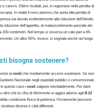
e e cancro. Ottimi risultati, poi, si registrano nella perdita di
oscopia. In realtà il meccanismo che porta alla perdita di
ensa sia dovuto evidentemente alla riduzione dell’introito
la riduzione dell’appetito, al malassorbimento parziale dei
ai 200 centimetri. Nel tempo si osserva un calo pari a 65-
tervento. Un altro 55%, invece, si segnala anche nel lungo
osti bisogna sostenere?
cenno ai
costi
che mediamente occorre sostenere. Se non
 Sanitario Nazionale negli ospedali pubblici o convenzionati,
 in questo caso i
costi
salgono inevitabilmente. Per dare
ire che la cifra di riferimento si aggira attorno agli
8-12
o della condizione fisica di partenza. Ovviamente possono
strutture diverse e città differenti.