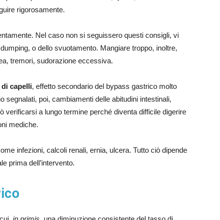
seguire rigorosamente.
lentamente. Nel caso non si seguissero questi consigli, vi
di dumping, o dello svuotamento. Mangiare troppo, inoltre,
usea, tremori, sudorazione eccessiva.
 di capelli
, effetto secondario del bypass gastrico molto
egnalati, poi, cambiamenti delle abitudini intestinali,
ò verificarsi a lungo termine perché diventa difficile digerire
ioni mediche.
ome infezioni, calcoli renali, ernia, ulcera. Tutto ciò dipende
ale prima dell’intervento.
rico
 cui,
in primis
, una diminuzione consistente del tasso di