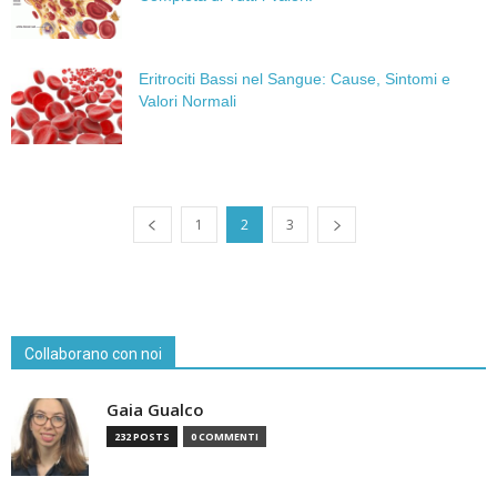
Eritrociti Bassi nel Sangue: Cause, Sintomi e
Valori Normali
1
2
3
Collaborano con noi
Gaia Gualco
232 POSTS
0 COMMENTI