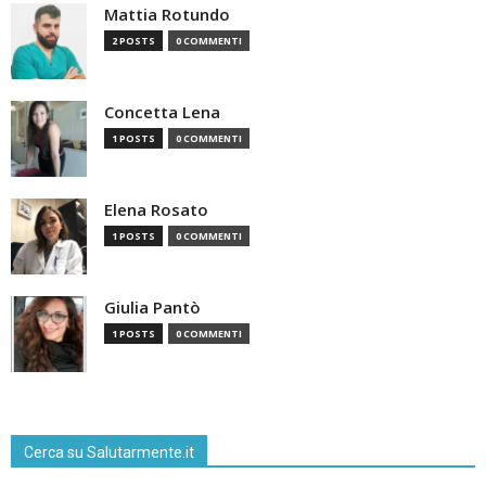
Mattia Rotundo
2 POSTS
0 COMMENTI
Concetta Lena
1 POSTS
0 COMMENTI
Elena Rosato
1 POSTS
0 COMMENTI
Giulia Pantò
1 POSTS
0 COMMENTI
Cerca su Salutarmente.it