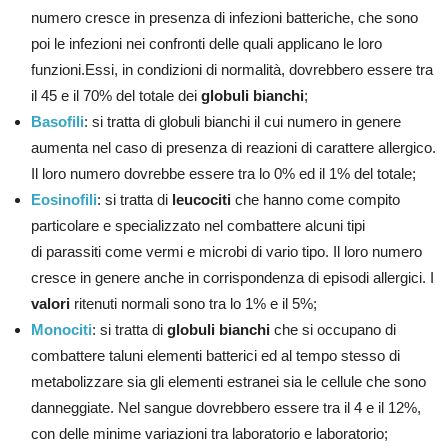
numero cresce in presenza di infezioni batteriche, che sono
poi le infezioni nei confronti delle quali applicano le loro
funzioni.Essi, in condizioni di normalità, dovrebbero essere tra
il 45 e il 70% del totale dei
globuli bianchi
;
Basofili
: si tratta di globuli bianchi il cui numero in genere
aumenta nel caso di presenza di reazioni di carattere allergico.
Il loro numero dovrebbe essere tra lo 0% ed il 1% del totale;
Eosinofili
: si tratta di
leucociti
che hanno come compito
particolare e specializzato nel combattere alcuni tipi
di parassiti come vermi e microbi di vario tipo. Il loro numero
cresce in genere anche in corrispondenza di episodi allergici. I
valori
ritenuti normali sono tra lo 1% e il 5%;
Monociti
: si tratta di
globuli bianchi
che si occupano di
combattere taluni elementi batterici ed al tempo stesso di
metabolizzare sia gli elementi estranei sia le cellule che sono
danneggiate. Nel sangue dovrebbero essere tra il 4 e il 12%,
con delle minime variazioni tra laboratorio e laboratorio;