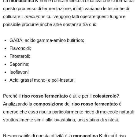
La
monacolina K
non è l’unica molecola bioattiva che si forma da
questo processo di fermentazione, infatti variando le tecniche di
coltura e il
medium
in cui vengono fatti operare questi funghi è
possibile produrre anche altre sostanza tra cui:
GABA: acido gamma-amino butirrico;
Flavonoidi;
Fitosteroli;
Saponine;
Isoflavoni;
Acidi grassi mono- e poli-insaturi.
Perché il
riso rosso fermentato
è utile per il
colesterolo
?
Analizzando la
composizione
del
riso rosso fermentato
è
emerso che esso risulta particolarmente ricco di molecole naturali
strutturalmente simili alla lovastatina, una statina di sintesi.
Responsabile di questa attività è la
monacolina K
di cui il riso