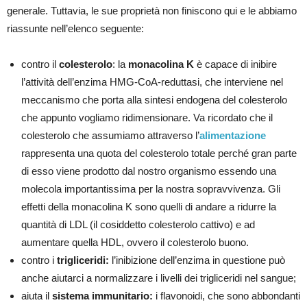
generale. Tuttavia, le sue proprietà non finiscono qui e le abbiamo
riassunte nell’elenco seguente:
contro il
colesterolo
: la
monacolina K
è capace di inibire
l’attività dell’enzima HMG-CoA-reduttasi, che interviene nel
meccanismo che porta alla sintesi endogena del colesterolo
che appunto vogliamo ridimensionare. Va ricordato che il
colesterolo che assumiamo attraverso l’
alimentazione
rappresenta una quota del colesterolo totale perché gran parte
di esso viene prodotto dal nostro organismo essendo una
molecola importantissima per la nostra sopravvivenza. Gli
effetti della monacolina K sono quelli di andare a ridurre la
quantità di LDL (il cosiddetto colesterolo cattivo) e ad
aumentare quella HDL, ovvero il colesterolo buono.
contro i
trigliceridi:
l’inibizione dell’enzima in questione può
anche aiutarci a normalizzare i livelli dei trigliceridi nel sangue;
aiuta il
sistema immunitario:
i flavonoidi, che sono abbondanti