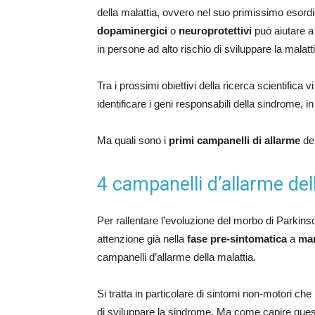
della malattia, ovvero nel suo primissimo esord
dopaminergici
o
neuroprotettivi
può aiutare a 
in persone ad alto rischio di sviluppare la malatt
Tra i prossimi obiettivi della ricerca scientifica vi 
identificare i geni responsabili della sindrome, 
Ma quali sono i
primi campanelli di allarme
del
4 campanelli d’allarme del
Per rallentare l’evoluzione del morbo di Parkin
attenzione già nella
fase pre-sintomatica
a
man
campanelli d’allarme della malattia.
Si tratta in particolare di sintomi non-motori ch
di sviluppare la sindrome. Ma come capire quest