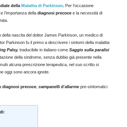
diale della
Malattia di Parkinson
.
Per l’occasione
ce l’importanza della
diagnosi precoce
e la necessità di
rata.
ario della nascita del dottor James Parkinson, un medico di
or Parkinson fu il primo a descrivere i sintomi della malattia
ing Palsy,
traducibile in italiano come
Saggio sulla paralisi
estazione della sindrome, senza dubbio già presente nella
rmulò alcuna prescrizione terapeutica, nel suo scritto si
he oggi sono ancora ignote.
la
diagnosi precoce
,
campanelli d’allarme
pre-sintomatici
di: