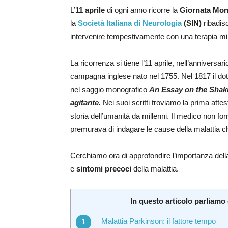
L’
11 aprile
di ogni anno ricorre la
Giornata Mon
la
Società Italiana di Neurologia
(SIN)
ribadis
intervenire tempestivamente con una terapia mi
La ricorrenza si tiene l’11 aprile, nell’annivers
campagna inglese nato nel 1755. Nel 1817 il dott
nel saggio monografico
An Essay on the Shak
agitante.
Nei suoi scritti troviamo la prima att
storia dell’umanità da millenni. Il medico non fo
premurava di indagare le cause della malattia c
Cerchiamo ora di approfondire l’importanza del
e
sintomi precoci
della malattia.
In questo articolo parliamo 
Malattia Parkinson: il fattore tempo