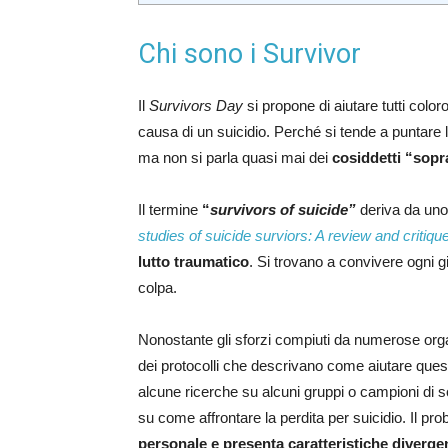
Chi sono i Survivor
Il
Survivors Day
si propone di aiutare tutti colo
causa di un suicidio. Perché si tende a puntare l
ma non si parla quasi mai dei
cosiddetti “sopr
Il termine
“
survivors of suicide”
deriva da uno
studies of suicide surviors: A review and critique
lutto traumatico
. Si trovano a convivere ogni g
colpa.
Nonostante gli sforzi compiuti da numerose org
dei protocolli che descrivano come aiutare quest
alcune ricerche su alcuni gruppi o campioni di s
su come affrontare la perdita per suicidio. Il pr
personale e presenta caratteristiche divergen