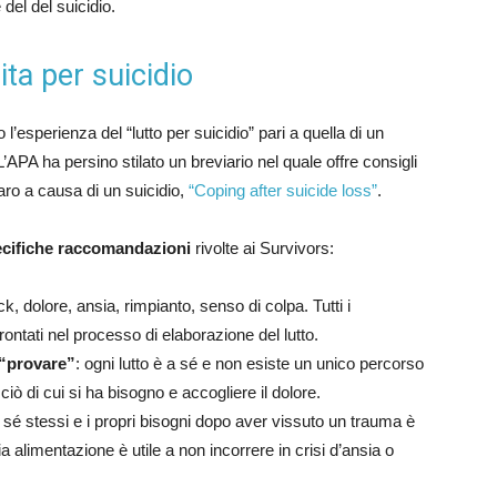
 del del suicidio.
ta per suicidio
o l’esperienza del “lutto per suicidio” pari a quella di un
PA ha persino stilato un breviario nel quale offre consigli
caro a causa di un suicidio,
“Coping after suicide loss”
.
cifiche raccomandazioni
rivolte ai Survivors:
ck, dolore, ansia, rimpianto, senso di colpa. Tutti i
ntati nel processo di elaborazione del lutto.
 “provare”
: ogni lutto è a sé e non esiste un unico percorso
iò di cui si ha bisogno e accogliere il dolore.
 sé stessi e i propri bisogni dopo aver vissuto un trauma è
a alimentazione è utile a non incorrere in crisi d’ansia o