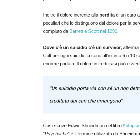
Inoltre il dolore inerente alla
perdita
di un caro 
peculiari che lo distinguono dal dolore per la pe
compiuto da
Barrett e Scott nel 1990.
Dove c’è un suicidio c’è un survivor,
afferma 
Colt per ogni suicidio ci sono all’incirca 6 o 1
enorme portata. Il dolore in certi casi può esse
“Un suicidio porta via con sé un non dett
ereditata dai cari che rimangono”
Così scrive Edwin Shneidman nel libro
Autopsy 
“
Psychache”
è il termine utilizzato da Shneidman