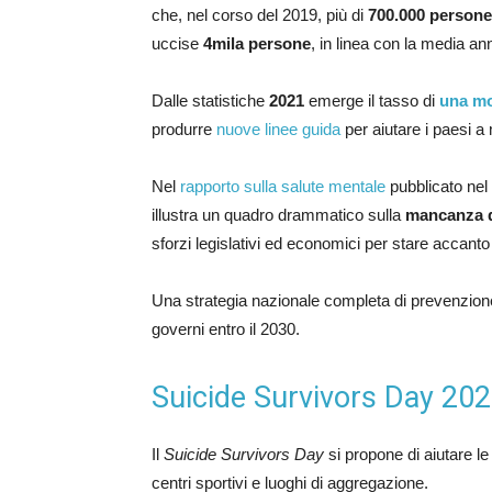
che, nel corso del 2019, più di
700.000 persone
uccise
4mila persone
, in linea con la media an
Dalle statistiche
2021
emerge il tasso di
una mo
produrre
nuove linee guida
per aiutare i paesi a 
Nel
rapporto sulla salute mentale
pubblicato nel 
illustra un quadro drammatico sulla
mancanza di
sforzi legislativi ed economici per stare accanto 
Una strategia nazionale completa di prevenzione d
governi entro il 2030.
Suicide Survivors Day 2021:
Il
Suicide Survivors Day
si propone di aiutare le 
centri sportivi e luoghi di aggregazione.