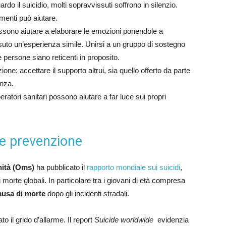
rdo il suicidio, molti sopravvissuti soffrono in silenzio.
imenti può aiutare.
ossono aiutare a elaborare le emozioni ponendole a
suto un’esperienza simile. Unirsi a un gruppo di sostegno
persone siano reticenti in proposito.
ione: accettare il supporto altrui, sia quello offerto da parte
enza.
eratori sanitari possono aiutare a far luce sui propri
i e prevenzione
nità (Oms)
ha pubblicato il
rapporto mondiale sui suicidi
,
morte globali. In particolare tra i giovani di età compresa
ausa di morte
dopo gli incidenti stradali.
to il grido d’allarme. Il report
Suicide worldwide
evidenzia