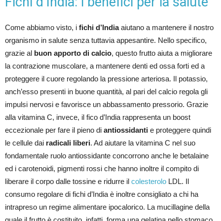
Fichi d’India: i benefici per la salute
Come abbiamo visto, i
fichi d’India
aiutano a mantenere il nostro
organismo in salute senza tuttavia appesantire. Nello specifico,
grazie al
buon apporto di calcio
, questo frutto aiuta a migliorare
la contrazione muscolare, a mantenere denti ed ossa forti ed a
proteggere il cuore regolando la pressione arteriosa. Il potassio,
anch’esso presenti in buone quantità, al pari del calcio regola gli
impulsi nervosi e favorisce un abbassamento pressorio. Grazie
alla vitamina C, invece, il fico d’India rappresenta un boost
eccezionale per fare il pieno di
antiossidanti
e proteggere quindi
le cellule dai
radicali liberi
. Ad aiutare la vitamina C nel suo
fondamentale ruolo antiossidante concorrono anche le betalaine
ed i carotenoidi, pigmenti rossi che hanno inoltre il compito di
liberare il corpo dalle tossine e ridurre il
colesterolo
LDL. Il
consumo regolare di fichi d’India è inoltre consigliato a chi ha
intrapreso un regime alimentare ipocalorico. La mucillagine della
quale il frutto è costituito, infatti, forma una gelatina nello stomaco