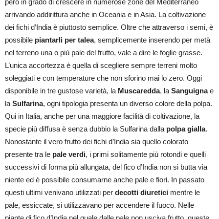
però in grado di crescere in numerose zone del Mediterraneo
arrivando addirittura anche in Oceania e in Asia. La coltivazione
dei fichi d’India è piuttosto semplice. Oltre che attraverso i semi, è
possibile
piantarli per talea
, semplicemente inserendo per metà
nel terreno una o più pale del frutto, vale a dire le foglie grasse.
L’unica accortezza è quella di scegliere sempre terreni molto
soleggiati e con temperature che non sforino mai lo zero. Oggi
disponibile in tre gustose varietà, la
Muscaredda
, la
Sanguigna
e
la
Sulfarina
, ogni tipologia presenta un diverso colore della polpa.
Qui in Italia, anche per una maggiore facilità di coltivazione, la
specie più diffusa è senza dubbio la Sulfarina dalla
polpa gialla
.
Nonostante il vero frutto dei fichi d’India sia quello colorato
presente tra le
pale verdi
, i primi solitamente più rotondi e quelli
successivi di forma più allungata, del fico d’India non si butta via
niente ed è possibile consumarne anche pale e fiori. In passato
questi ultimi venivano utilizzati per
decotti diuretici
mentre le
pale, essiccate, si utilizzavano per accendere il fuoco. Nelle
piante di fico d’India nel quale dalle pale non usciva frutto, queste