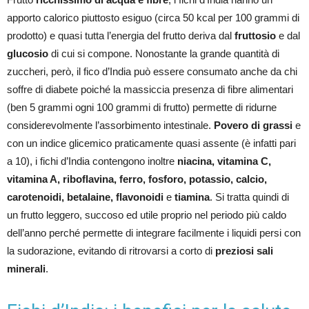
apporto calorico piuttosto esiguo (circa 50 kcal per 100 grammi di
prodotto) e quasi tutta l’energia del frutto deriva dal
fruttosio
e dal
glucosio
di cui si compone. Nonostante la grande quantità di
zuccheri, però, il fico d’India può essere consumato anche da chi
soffre di diabete poiché la massiccia presenza di fibre alimentari
(ben 5 grammi ogni 100 grammi di frutto) permette di ridurne
considerevolmente l’assorbimento intestinale.
Povero di grassi
e
con un indice glicemico praticamente quasi assente (è infatti pari
a 10), i fichi d’India contengono inoltre
niacina, vitamina C,
vitamina A, riboflavina, ferro, fosforo, potassio, calcio,
carotenoidi, betalaine, flavonoidi
e
tiamina
. Si tratta quindi di
un frutto leggero, succoso ed utile proprio nel periodo più caldo
dell’anno perché permette di integrare facilmente i liquidi persi con
la sudorazione, evitando di ritrovarsi a corto di
preziosi sali
minerali
.