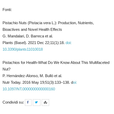
Fonti:
Pistachio Nuts (Pistacia vera L.): Production, Nutrients,
Bioactives and Novel Health Effects
G. Mandalari, D. Barreca et al.
Plants (Basel). 2021 Dec 22;11(1):18.
doi:
10.3390/plants11010018
Pistachios for Health-What Do We Know About This Multifaceted
Nut?
P. Hernández-Alonso, M. Bulló et al.
Nutr Today. 2016 May 19;51(3):133–138. d
oi:
10.1097/NT.0000000000000160
Condividi su: