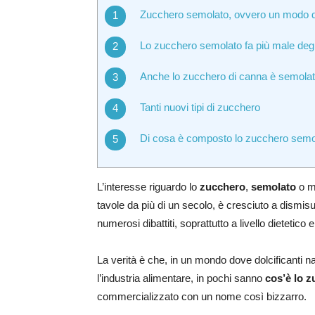
Zucchero semolato, ovvero un modo d
Lo zucchero semolato fa più male degli
Anche lo zucchero di canna è semola
Tanti nuovi tipi di zucchero
Di cosa è composto lo zucchero semo
L’interesse riguardo lo
zucchero
,
semolato
o me
tavole da più di un secolo, è cresciuto a dismisura
numerosi dibattiti, soprattutto a livello dietetic
La verità è che, in un mondo dove dolcificanti nat
l’industria alimentare, in pochi sanno
cos’è lo z
commercializzato con un nome così bizzarro.