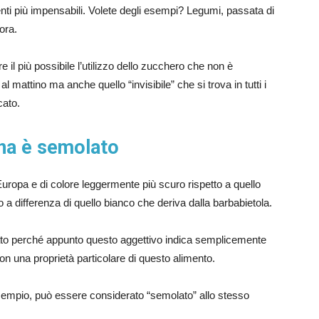
ti più impensabili. Volete degli esempi? Legumi, passata di
ora.
re il più possibile l’utilizzo dello zucchero che non è
mattino ma anche quello “invisibile” che si trova in tutti i
cato.
na è semolato
ropa e di colore leggermente più scuro rispetto a quello
o a differenza di quello bianco che deriva dalla barbabietola.
to perché appunto questo aggettivo indica semplicemente
non una proprietà particolare di questo alimento.
esempio, può essere considerato “semolato” allo stesso