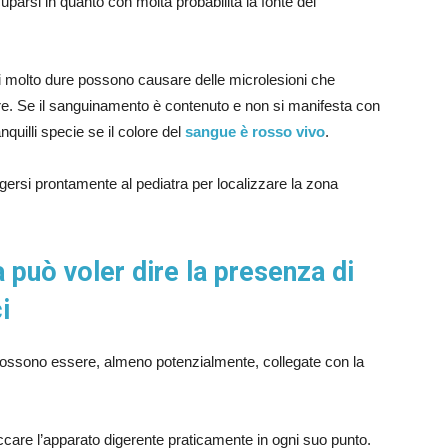
parsi in quanto con molta probabilità la fonte del
ci molto dure possono causare delle microlesioni che
e. Se il sanguinamento è contenuto e non si manifesta con
quilli specie se il colore del
sangue è rosso vivo
.
lgersi prontamente al pediatra per localizzare la zona
a può voler dire la presenza di
ci
ossono essere, almeno potenzialmente, collegate con la
accare l’apparato digerente praticamente in ogni suo punto.