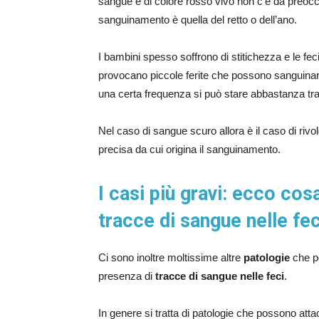
sangue è di colore rosso vivo non c’è da preoccu
sanguinamento è quella del retto o dell’ano.
I bambini spesso soffrono di stitichezza e le fe
provocano piccole ferite che possono sanguinar
una certa frequenza si può stare abbastanza tran
Nel caso di sangue scuro allora è il caso di rivo
precisa da cui origina il sanguinamento.
I casi più gravi: ecco cos
tracce di sangue nelle fe
Ci sono inoltre moltissime altre
patologie
che p
presenza di
tracce di sangue nelle feci
.
In genere si tratta di patologie che possono att