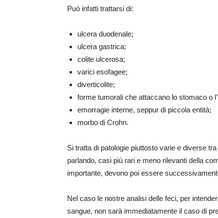
Può infatti trattarsi di:
ulcera duodenale;
ulcera gastrica;
colite ulcerosa;
varici esofagee;
diverticolite;
forme tumorali che attaccano lo stomaco o l’i
emorragie interne, seppur di piccola entità;
morbo di Crohn.
Si tratta di patologie piuttosto varie e diverse 
parlando, casi più rari e meno rilevanti della c
importante, devono poi essere successivamente 
Nel caso le nostre analisi delle feci, per intend
sangue, non sarà immediatamente il caso di preo