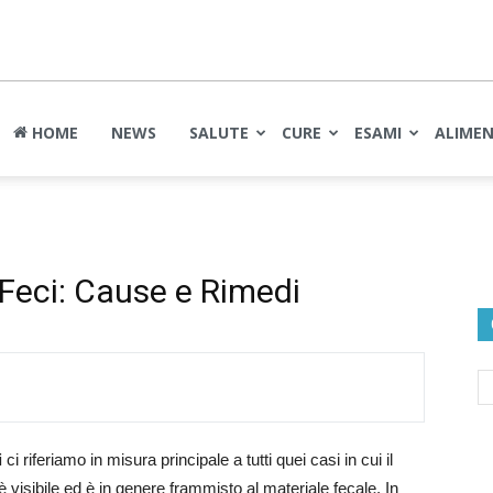
nte
HOME
NEWS
SALUTE
CURE
ESAMI
ALIME
 Feci: Cause e Rimedi
i
ci riferiamo in misura principale a tutti quei casi in cui il
visibile ed è in genere frammisto al materiale fecale. In