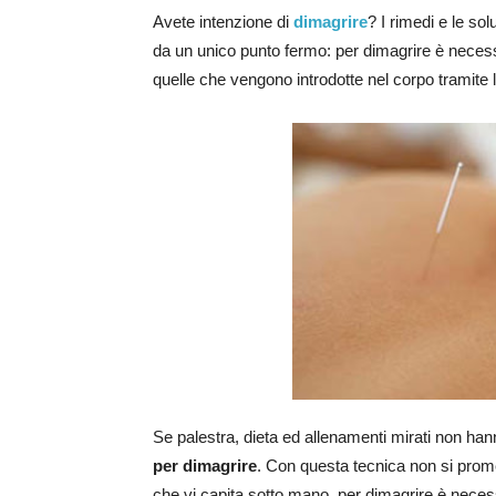
Avete intenzione di
dimagrire
? I rimedi e le so
da un unico punto fermo: per dimagrire è necess
quelle che vengono introdotte nel corpo tramite 
Se palestra, dieta ed allenamenti mirati non hanno
per dimagrire
. Con questa tecnica non si promet
che vi capita sotto mano, per dimagrire è necess