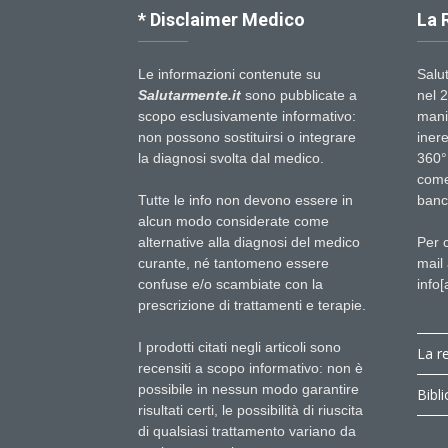
* Disclaimer Medico
La 
Le informazioni contenute su
Salu
Salutarmente.it
sono pubblicate a
nel 2
scopo esclusivamente informativo:
mani
non possono sostituirsi o integrare
inere
la diagnosi svolta dal medico.
360°.
come 
Tutte le info non devono essere in
banch
alcun modo considerate come
alternative alla diagnosi del medico
Per 
curante, né tantomeno essere
mail 
confuse e/o scambiate con la
info[
prescrizione di trattamenti e terapie.
I prodotti citati negli articoli sono
La r
recensiti a scopo informativo: non è
possibile in nessun modo garantire
Bibli
risultati certi, le possibilità di riuscita
di qualsiasi trattamento variano da