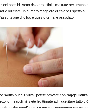
luzioni possibili sono davvero infiniti, ma tutte accumunate
ario bruciare un numero maggiore di calorie rispetto a
l’assunzione di cibo, e questo ormai è assodato.
 sortito buoni risultati potete provare con l’
agopuntura
tono miracoli né siete legittimate ad ingurgitare tutto ciò
ario anche sacrificarsi un pochino soprattutto per chi da