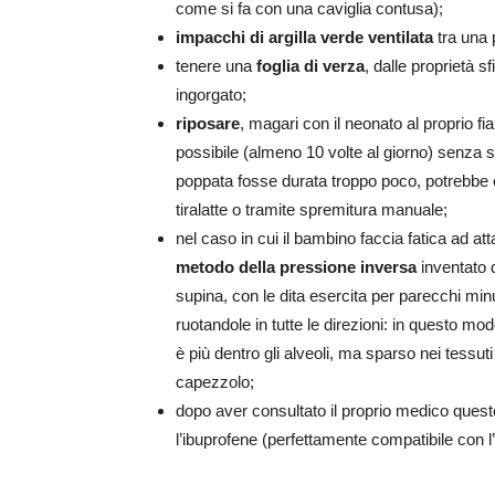
come si fa con una caviglia contusa);
impacchi di argilla verde ventilata
tra una 
tenere una
foglia di verza
, dalle proprietà s
ingorgato;
riposare
, magari con il neonato al proprio fi
possibile (almeno 10 volte al giorno) senza s
poppata fosse durata troppo poco, potrebbe e
tiralatte o tramite spremitura manuale;
nel caso in cui il bambino faccia fatica ad at
metodo della pressione inversa
inventato 
supina, con le dita esercita per parecchi min
ruotandole in tutte le direzioni: in questo mod
è più dentro gli alveoli, ma sparso nei tessuti
capezzolo;
dopo aver consultato il proprio medico ques
l’ibuprofene (perfettamente compatibile con l’