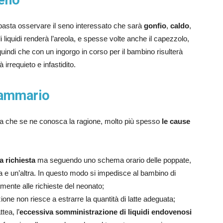
seno
asta osservare il seno interessato che sarà
gonfio
,
caldo
,
di liquidi renderà l’areola, e spesse volte anche il capezzolo,
indi che con un ingorgo in corso per il bambino risulterà
à irrequieto e infastidito.
mammario
za che se ne conosca la ragione, molto più spesso
le cause
a richiesta
ma seguendo uno schema orario delle poppate,
a e un’altra. In questo modo si impedisce al bambino di
amente alle richieste del neonato;
one non riesce a estrarre la quantità di latte adeguata;
tea, l’
eccessiva somministrazione di liquidi endovenosi