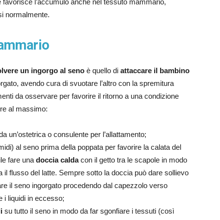
 ne favorisce l’accumulo anche nel tessuto mammario,
rsi normalmente.
mammario
olvere un ingorgo al seno
è quello di
attaccare il bambino
rgato, avendo cura di svuotare l’altro con la spremitura
menti da osservare per favorire il ritorno a una condizione
ore al massimo:
da un’ostetrica o consulente per l’allattamento;
midi) al seno prima della poppata per favorire la calata del
le fare una
doccia calda
con il getto tra le scapole in modo
a il flusso del latte. Sempre sotto la doccia può dare sollievo
giare il seno ingorgato procedendo dal capezzolo verso
 i liquidi in eccesso;
i
su tutto il seno in modo da far sgonfiare i tessuti (così