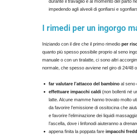
durante il travaglio e al momento del parto
impedendo agli alveoli di gonfiarsi e sgonfia
I rimedi per un ingorgo 
Iniziando con il dire che il primo rimedio
per ris
quanto più spesso possibile proprio al seno ingo
manuale o con un tiralatte, ci sono altri accorgi
normale, che spesso avviene nel giro di 24/48 
far valutare l’attacco del bambino
al seno 
effettuare impacchi caldi
(non bollenti né u
latte. Alcune mamme hanno trovato molto uti
da favorire l’emissione di ossitocina che aiut
e favorire l’eliminazione dei liquidi massag
l’ascella, dove i linfonodi aiuteranno a drenare
appena finita la poppata fare
impacchi fredd