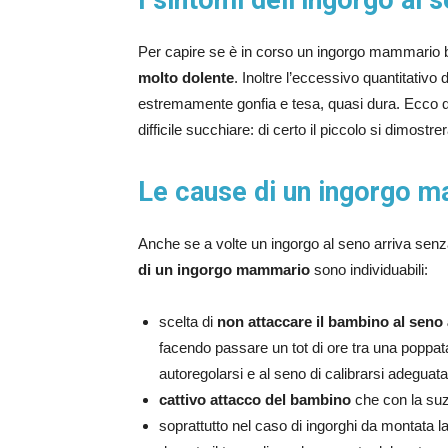
I sintomi dell’ingorgo al 
Per capire se è in corso un ingorgo mammario b
molto dolente
. Inoltre l’eccessivo quantitativo 
estremamente gonfia e tesa, quasi dura. Ecco qu
difficile succhiare: di certo il piccolo si dimostrer
Le cause di un ingorgo 
Anche se a volte un ingorgo al seno arriva sen
di un ingorgo mammario
sono individuabili:
scelta di
non attaccare il bambino al seno 
facendo passare un tot di ore tra una poppat
autoregolarsi e al seno di calibrarsi adeguat
cattivo attacco del bambino
che con la suzi
soprattutto nel caso di ingorghi da montata lat