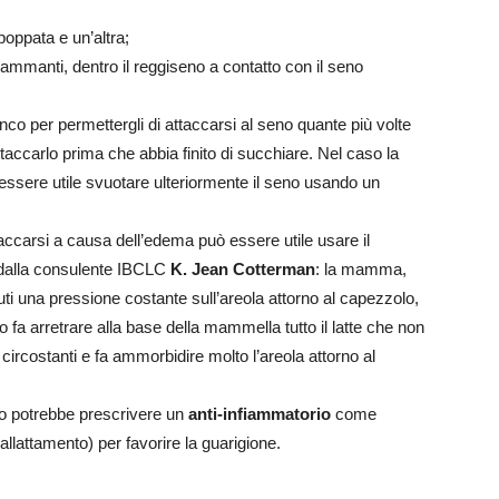
poppata e un’altra;
fiammanti, dentro il reggiseno a contatto con il seno
anco per permettergli di attaccarsi al seno quante più volte
taccarlo prima che abbia finito di succhiare. Nel caso la
ssere utile svuotare ulteriormente il seno usando un
taccarsi a causa dell’edema può essere utile usare il
dalla consulente IBCLC
K. Jean Cotterman
: la mamma,
uti una pressione costante sull’areola attorno al capezzolo,
o fa arretrare alla base della mammella tutto il latte che non
 circostanti e fa ammorbidire molto l’areola attorno al
to potrebbe prescrivere un
anti-infiammatorio
come
allattamento) per favorire la guarigione.