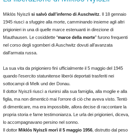
Miklós Nyiszli
si salvò dall’inferno di Auschwitz
. Il 18 gennaio
1945 riuscì a sfuggire alla morte, camminando insieme agli altri
prigionieri in una di quelle marce estenuanti in direzione di
Mauthausen. Le cosiddette “
marce della morte
” furono frequenti
nel corso degli sgomberi di Auschwitz dovuti all’avanzata
dall’armata russa.
La sua vita da prigioniero finì ufficialmente il 5 maggio del 1945
quando l’esercito statunitense liberòi deportati trasferiti nei
sottocampi di Melk und der Donau.
Il dottor Nyiszli riuscì a riunirsi alla sua famiglia, alla moglie e alla
figlia, ma non dimenticò mai l’orrore di ciò che aveva visto. Tentò
di dimenticare, ma era impossibile, allora decise di raccontare la
propria storia e farne testimonianza. Le urla dei prigionieri, diceva,
lo accompagnavano persino nel sonno.
Il dottor
Miklós Nyiszli morì il 5 maggio 1956
, distrutto dal peso