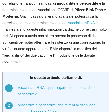
correlazione tra alcuni rari casi di
miocardite
e
pericardite
e la
somministrazione dei vaccini anti-COVID di
Pfizer-BioNTech
e
Moderna
. Già in passato si erano avanzate ipotesi circa la
correlazione tra la somministrazione dei
vaccini a mRNA
e il
manifestarsi di queste infiammazioni cardiache come casi molto
rari. All’epoca tuttavia non si era ancora in possesso di dati
sufficienti per poter affermare l’esistenza di una correlazione. In
virtù di quanto appurato, ora l’EMA disporrà la modifica del
“
bugiardino
” dei due vaccini e l’introduzione delle dovute
avvertenze.
In questo articolo parliamo di:
Vaccini a mRNA: quale legame con miocardite e
pericardite?
Miocardite e pericardite: dati relativi ai rischi con
vaccini Janssen e Vaxzevria