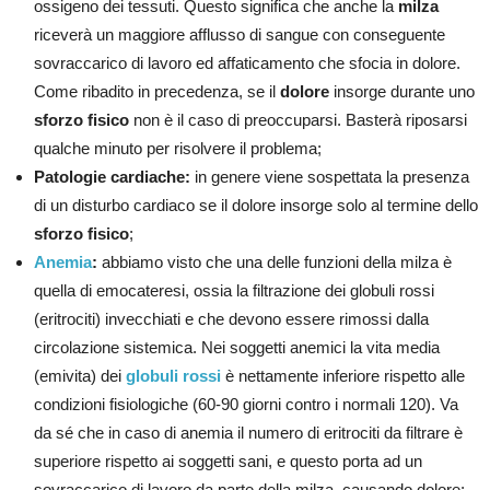
ossigeno dei tessuti. Questo significa che anche la
milza
riceverà un maggiore afflusso di sangue con conseguente
sovraccarico di lavoro ed affaticamento che sfocia in dolore.
Come ribadito in precedenza, se il
dolore
insorge durante uno
sforzo fisico
non è il caso di preoccuparsi. Basterà riposarsi
qualche minuto per risolvere il problema;
Patologie cardiache:
in genere viene sospettata la presenza
di un disturbo cardiaco se il dolore insorge solo al termine dello
sforzo fisico
;
Anemia
:
abbiamo visto che una delle funzioni della milza è
quella di emocateresi, ossia la filtrazione dei globuli rossi
(eritrociti) invecchiati e che devono essere rimossi dalla
circolazione sistemica. Nei soggetti anemici la vita media
(emivita) dei
globuli rossi
è nettamente inferiore rispetto alle
condizioni fisiologiche (60-90 giorni contro i normali 120). Va
da sé che in caso di anemia il numero di eritrociti da filtrare è
superiore rispetto ai soggetti sani, e questo porta ad un
sovraccarico di lavoro da parte della milza, causando dolore;