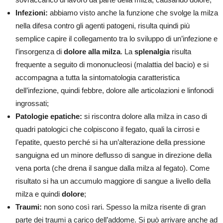
Infezioni:
abbiamo visto anche la funzione che svolge la milza
nella difesa contro gli agenti patogeni, risulta quindi più
semplice capire il collegamento tra lo sviluppo di un’infezione e
l’insorgenza di
dolore alla milza
. La
splenalgia
risulta
frequente a seguito di mononucleosi (malattia del bacio) e si
accompagna a tutta la sintomatologia caratteristica
dell’infezione, quindi febbre, dolore alle articolazioni e linfonodi
ingrossati;
Patologie epatiche:
si riscontra dolore alla milza in caso di
quadri patologici che colpiscono il fegato, quali la cirrosi e
l’epatite, questo perché si ha un’alterazione della pressione
sanguigna ed un minore deflusso di sangue in direzione della
vena porta (che drena il sangue dalla milza al fegato). Come
risultato si ha un accumulo maggiore di sangue a livello della
milza e quindi
dolore
;
Traumi:
non sono così rari. Spesso la milza risente di gran
parte dei traumi a carico dell’addome. Si può arrivare anche ad