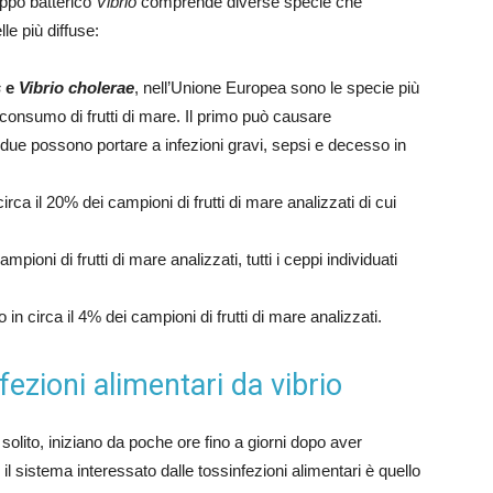
ruppo batterico
Vibrio
comprende diverse specie che
le più diffuse:
s
e
Vibrio cholerae
, nell’Unione Europea sono le specie più
l consumo di frutti di mare. Il primo può causare
tri due possono portare a infezioni gravi, sepsi e decesso in
circa il 20% dei campioni di frutti di mare analizzati di cui
campioni di frutti di mare analizzati, tutti i ceppi individuati
o in circa il 4% dei campioni di frutti di mare analizzati.
fezioni alimentari da vibrio
i solito, iniziano da poche ore fino a giorni dopo aver
 sistema interessato dalle tossinfezioni alimentari è quello