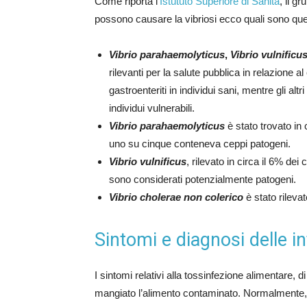
Come riporta l’
Istututo Superiore di Sanità
, il g
possono causare la vibriosi ecco quali sono quel
Vibrio parahaemolyticus
,
Vibrio vulnificu
rilevanti per la salute pubblica in relazione a
gastroenteriti in individui sani, mentre gli al
individui vulnerabili.
Vibrio parahaemolyticus
è stato trovato in 
uno su cinque conteneva ceppi patogeni.
Vibrio vulnificus
, rilevato in circa il 6% dei 
sono considerati potenzialmente patogeni.
Vibrio cholerae non colerico
è stato rilevat
Sintomi e diagnosi delle in
I sintomi relativi alla tossinfezione alimentare, d
mangiato l’alimento contaminato. Normalmente, il