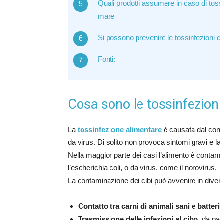
Quali prodotti assumere in caso di toss
mare
Si possono prevenire le tossinfezioni da
Fonti:
Cosa sono le tossinfezioni
La
tossinfezione alimentare
è causata dal cons
da virus. Di solito non provoca sintomi gravi e l
Nella maggior parte dei casi l’alimento è contam
l’escherichia coli, o da virus, come il norovirus.
La contaminazione dei cibi può avvenire in dive
Contatto tra carni di animali sani e batteri
Trasmissione delle infezioni al cibo
, da pa