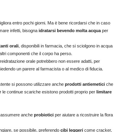
liora entro pochi giorni. Ma è bene ricordarsi che in caso
 mare infetti, bisogna
idratarsi bevendo molta acqua
per
anti orali
, disponibili in farmacia, che si sciolgono in acqua
e altri componenti che il corpo ha perso.
 la reidratazione orale potrebbero non essere adatti, per
edendo un parere al farmacista o al medico di fiducia.
stente si possono utilizzare anche
prodotti antiemetici
che
r le continue scariche esistono prodotti proprio per
limitare
ne assumere anche
probiotici
per aiutare a ricostruire la flora
ngiare, se possibile, preferendo
cibi leggeri
come cracker,