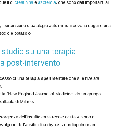
uelli di
creatinina
e
azotemia
, che sono dati importanti ai
ete, ipertensione o patologie autoimmuni devono seguire una
sodio e potassio.
: studio su una terapia
la post-intervento
successo di una
terapia sperimentale
che si è rivelata
a.
 rivista “New England Journal of Medicine” da un gruppo
affaele di Milano.
sorgenza dell’insufficienza renale acuta vi sono gli
 avvalgono dell’ausilio di un bypass cardiopolmonare.