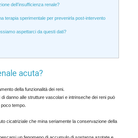
ne dell’insufficienza renale?
na terapia sperimentale per prevenirla post-intervento
ossiamo aspettarci da questi dati?
renale acuta?
mento della funzionalità dei reni.
i di danno alle strutture vascolari e intrinseche dei reni può
in poco tempo.
to cicatriziale che mina seriamente la conservazione della
 innescarsi un fenomeno di accumulo di sostanze azotate e