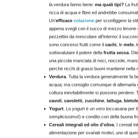
la verdura fanno bene:
ma quali tipi?
La frut
ricca di acqua e fibre ed andrebbe consumata 
Un’
efficace
colazione
per sconfiggere la sti
appena svegli con il succo di mezzo limone 
pezzettini da mescolare all’interno: il succe
sono concessi frutti come il
cachi
, le
mele
, 
sottovalutare il potere della
frutta secca
. Di
una piccola manciata di noci, nocciole, mandorl
perché ricchi di grassi buoni mantiene nella n
Verdura
. Tutta la verdura generalmente fa b
acqua; ma consiglio comunque di alternarla 
cottura inevitabilmente si possono perdere. Tra
cavoli
,
cavoletti
,
zucchine
,
lattuga
,
bietol
Yogurt
. Lo yogurt è un vero toccasana per il 
semplicissimo!) e condito con della buona fru
Cereali integrali ed olio d’oliva
. I cereali 
alimentazione per svariati motivi, uno di quest