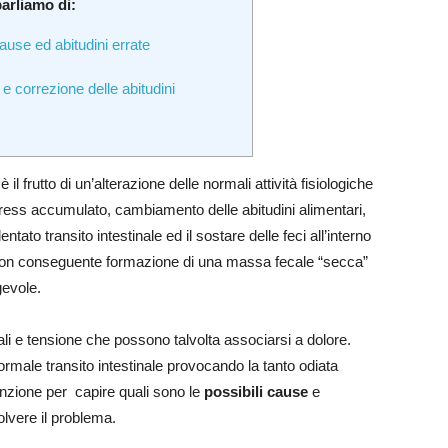
parliamo di:
use ed abitudini errate
 e correzione delle abitudini
 è il frutto di un’alterazione delle normali attività fisiologiche
ress accumulato, cambiamento delle abitudini alimentari,
entato transito intestinale ed il sostare delle feci all’interno
a con conseguente formazione di una massa fecale “secca”
gevole.
ali e tensione che possono talvolta associarsi a dolore.
ormale transito intestinale provocando la tanto odiata
enzione per capire quali sono le
possibili cause
e
olvere il problema.