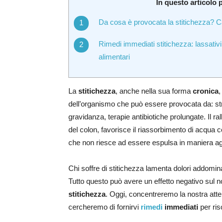
In questo articolo 
Da cosa è provocata la stitichezza? Ca
Rimedi immediati stitichezza: lassativi
alimentari
La
stitichezza
, anche nella sua forma
cronica
,
dell’organismo che può essere provocata da: st
gravidanza, terapie antibiotiche prolungate. Il rall
del colon, favorisce il riassorbimento di acqu
che non riesce ad essere espulsa in maniera a
Chi soffre di stitichezza lamenta dolori addomin
Tutto questo può avere un effetto negativo sul n
stitichezza
. Oggi, concentreremo la nostra att
cercheremo di fornirvi
rimedi
immediati
per ris