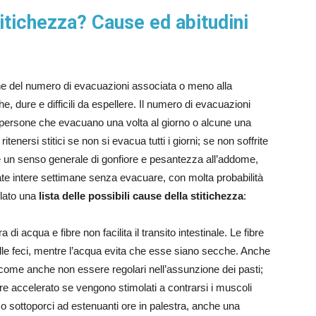
itichezza? Cause ed abitudini
one del numero di evacuazioni associata o meno alla
he, dure e difficili da espellere. Il numero di evacuazioni
 persone che evacuano una volta al giorno o alcune una
ritenersi stitici se non si evacua tutti i giorni; se non soffrite
te un senso generale di gonfiore e pesantezza all’addome,
te intere settimane senza evacuare, con molta probabilità
tilato una
lista delle possibili cause della stitichezza
:
 di acqua e fibre non facilita il transito intestinale. Le fibre
 alle feci, mentre l’acqua evita che esse siano secche. Anche
come anche non essere regolari nell’assunzione dei pasti;
sere accelerato se vengono stimolati a contrarsi i muscoli
sottoporci ad estenuanti ore in palestra, anche una