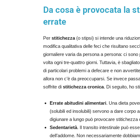
Da cosa è provocata la st
errate
Per
stitichezza
(o stipsi) si intende una riduzi
modifica qualitativa delle feci che risultano secc
giornaliere varia da persona a persona: ci sono
volta ogni tre-quattro giorni. Tuttavia, è sbagliato 
di particolari problemi a defecare e non avverti
allora non c’è da preoccuparsi. Se invece passa
soffrite di
stitichezza cronica
. Di seguito, ho s
Errate abitudini alimentari
. Una dieta povera
(solubili ed insolubili) servono a dare corpo
digiunare a lungo può provocare stitichezza 
Sedentarietà
. Il transito intestinale può es
dell’addome. Non necessariamente dobbiamo 