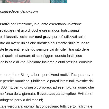
laxativedependency.com
ssativi per irritazione, in quanto esercitano un’azione
 evacuare nel giro di poche ore ma con forti crampi
 di lassativi
solo per casi gravi
purché utilizzati solo
 oltre ad avere un’azione drastica ed irritante sulla mucosa
ste le parenti rendendo sempre più difficile il transito delle
io è quello di cercare di sconfiggere questo fastidioso
ello stile di vita. Vediamo insieme alcuni preziosi consigli:
, bere, bere. Bisogna bere per diversi motivi: l’acqua serve
ne perché mantiene lubrificate le pareti intestinali rivestite dal
i 300 mL per kg di peso corporeo: ad esempio, un uomo che
ell’arco della giornata.
Bevete acqua semplice
. Evitate le
ringenti per via dei tannini;
tta e verdura al giorno” la conosciamo tutti; certo, la frutta e