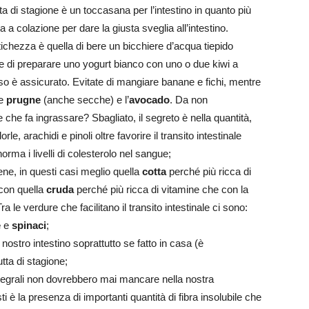
ta di stagione è un toccasana per l’intestino in quanto più
a colazione per dare la giusta sveglia all’intestino.
tichezza è quella di bere un bicchiere d’acqua tiepido
e di preparare uno yogurt bianco con uno o due kiwi a
sso è assicurato. Evitate di mangiare banane e fichi, mentre
le
prugne
(anche secche) e l’
avocado
. Da non
te che fa ingrassare? Sbagliato, il segreto è nella quantità,
e, arachidi e pinoli oltre favorire il transito intestinale
orma i livelli di colesterolo nel sangue;
ene, in questi casi meglio quella
cotta
perché più ricca di
con quella
cruda
perché più ricca di vitamine che con la
 le verdure che facilitano il transito intestinale ci sono:
e
e
spinaci
;
nostro intestino soprattutto se fatto in casa (è
tta di stagione;
integrali non dovrebbero mai mancare nella nostra
i è la presenza di importanti quantità di fibra insolubile che