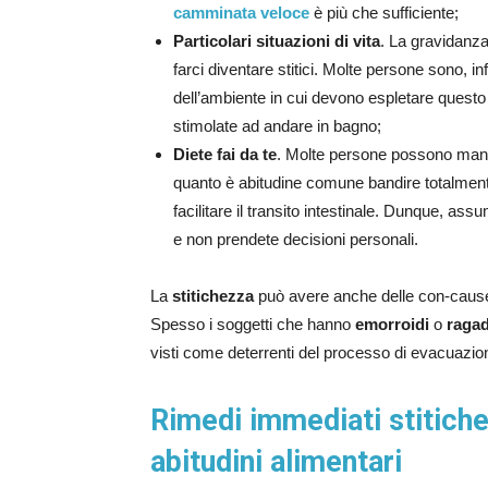
camminata veloce
è più che sufficiente;
Particolari situazioni di vita
. La gravidanz
farci diventare stitici. Molte persone sono, in
dell’ambiente in cui devono espletare questo
stimolate ad andare in bagno;
Diete fai da te
. Molte persone possono manif
quanto è abitudine comune bandire totalmente
facilitare il transito intestinale. Dunque, ass
e non prendete decisioni personali.
La
stitichezza
può avere anche delle con-cause 
Spesso i soggetti che hanno
emorroidi
o
ragad
visti come deterrenti del processo di evacuazion
Rimedi immediati stitiche
abitudini alimentari