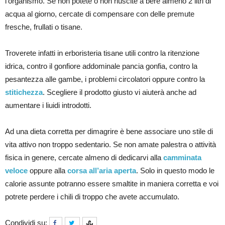
l’organismo. Se non potete o non riuscite a bere almeno 2 litri di
acqua al giorno, cercate di compensare con delle premute
fresche, frullati o tisane.
Troverete infatti in erboristeria tisane utili contro la ritenzione
idrica, contro il gonfiore addominale pancia gonfia, contro la
pesantezza alle gambe, i problemi circolatori oppure contro la
stitichezza
. Scegliere il prodotto giusto vi aiuterà anche ad
aumentare i liuidi introdotti.
Ad una dieta corretta per dimagrire è bene associare uno stile di
vita attivo non troppo sedentario. Se non amate palestra o attività
fisica in genere, cercate almeno di dedicarvi alla
camminata
veloce
oppure alla
corsa all’aria aperta
. Solo in questo modo le
calorie assunte potranno essere smaltite in maniera corretta e voi
potrete perdere i chili di troppo che avete accumulato.
Condividi su: