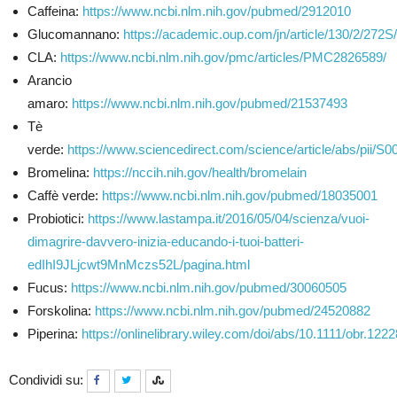
Caffeina:
https://www.ncbi.nlm.nih.gov/pubmed/2912010
Glucomannano:
https://academic.oup.com/jn/article/130/2/272
CLA:
https://www.ncbi.nlm.nih.gov/pmc/articles/PMC2826589/
Arancio
amaro:
https://www.ncbi.nlm.nih.gov/pubmed/21537493
Tè
verde:
https://www.sciencedirect.com/science/article/abs/pii/
Bromelina:
https://nccih.nih.gov/health/bromelain
Caffè verde:
https://www.ncbi.nlm.nih.gov/pubmed/18035001
Probiotici:
https://www.lastampa.it/2016/05/04/scienza/vuoi-
dimagrire-davvero-inizia-educando-i-tuoi-batteri-
edIhI9JLjcwt9MnMczs52L/pagina.html
Fucus:
https://www.ncbi.nlm.nih.gov/pubmed/30060505
Forskolina:
https://www.ncbi.nlm.nih.gov/pubmed/24520882
Piperina:
https://onlinelibrary.wiley.com/doi/abs/10.1111/obr.1222
Condividi su: