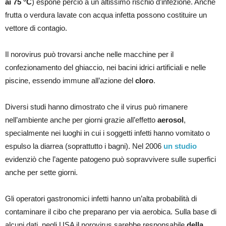
ai 75 °C
) espone perciò a un altissimo rischio d’infezione. Anche
frutta o verdura lavate con acqua infetta possono costituire un
vettore di contagio.
Il norovirus può trovarsi anche nelle macchine per il
confezionamento del ghiaccio, nei bacini idrici artificiali e nelle
piscine, essendo immune all’azione del
cloro
.
Diversi studi hanno dimostrato che il virus può rimanere
nell’ambiente anche per giorni grazie all’effetto
aerosol
,
specialmente nei luoghi in cui i soggetti infetti hanno vomitato o
espulso la diarrea (soprattutto i bagni). Nel 2006
un studio
evidenziò che l’agente patogeno può sopravvivere sulle superfici
anche per sette giorni.
Gli operatori gastronomici infetti hanno un’alta probabilità di
contaminare il cibo che preparano per via aerobica. Sulla base di
alcuni dati, negli USA il norovirus sarebbe responsabile
della