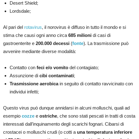
Desert Shield;
Lordsdale;
Al pari del
rotavirus
, il norovirus è diffuso in tutto il mondo e si
stima che causi ogni anno circa
685 milioni
di casi di
gastroenterite e
200.000 decessi
(
fonte
). La trasmissione può
avvenire mediante diverse modalità:
Contatto con
feci e/o vomito
del contagiato;
Assunzione di
cibi contaminati
;
Trasmissione aerobica
in seguito di contatto ravvicinato con
individui infetti;
Questo virus può dunque annidarsi in alcuni molluschi, quali ad
esempio
cozze
e
ostriche
, che sono stati pescati in tratti di costa
interessati dall’inquinamento degli scarichi fognari. Cibarsi di
crostacei o molluschi crudi (o cotti a
una temperatura inferiore