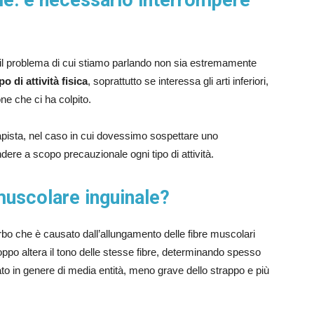
e: è necessario interrompere
 il problema di cui stiamo parlando non sia estremamente
o di attività fisica
, soprattutto se interessa gli arti inferiori,
ne che ci ha colpito.
rapista, nel caso in cui dovessimo sospettare uno
ere a scopo precauzionale ogni tipo di attività.
muscolare inguinale?
rbo che è causato dall’allungamento delle fibre muscolari
ppo altera il tono delle stesse fibre, determinando spesso
o in genere di media entità, meno grave dello strappo e più