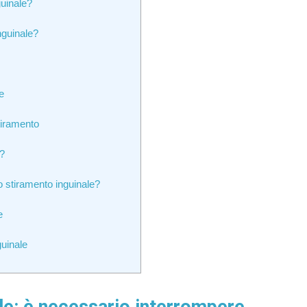
uinale?
nguinale?
e
tiramento
e?
lo stiramento inguinale?
e
guinale