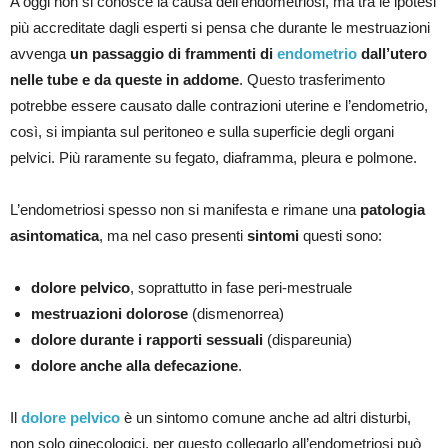
A oggi non si conosce la causa dell’endometriosi, ma tra le ipotesi
più accreditate dagli esperti si pensa che durante le mestruazioni
avvenga
un passaggio di frammenti di
endometrio
dall’utero
nelle tube e da queste in addome
. Questo trasferimento
potrebbe essere causato dalle contrazioni uterine e l’endometrio,
così, si impianta sul peritoneo e sulla superficie degli organi
pelvici. Più raramente su fegato, diaframma, pleura e polmone.
L’endometriosi spesso non si manifesta e rimane una
patologia
asintomatica
, ma nel caso presenti
sintomi
questi sono:
dolore pelvico
, soprattutto in fase peri-mestruale
mestruazioni dolorose
(dismenorrea)
dolore durante i rapporti sessuali
(dispareunia)
dolore anche alla defecazione
.
Il
dolore pelvico
è un sintomo comune anche ad altri disturbi,
non solo ginecologici, per questo collegarlo all’endometriosi può